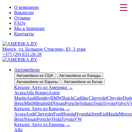
О компании
Вакансии
Отзывы
FAQs
Мы в Instagram
Контакты
Минск, ул. Большое Стиклево, 83, 3 этаж
+375 (29) 633-28-28
Автомобили
Автомобили из США
Автомобили из Канады
Автомобили из Европы
Автомобили из Китая
Каталог Авто из Америки
→
Acura
Alfa Romeo
Aston
Martin
Audi
Bentley
BMW
Buick
Cadillac
Chevrolet
Chrysler
Dod
Benz
Mini
Mitsubishi
Nissan
Porsche
Subaru
Tesla
Toyota
Volvo
V
Каталог Авто из Канады
→
Acura
Audi
Chevrolet
Ford
Honda
Hyundai
Jeep
Kia
Mazda
Merced
Benz
Nissan
Porsche
Tesla
Toyota
VW
Каталог Авто из Европы
→
Alfa