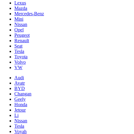
Lexus
Mazda
Mercedes-Benz
Mini
Nissan
Opel
Peugeot
Renault
Seat
Tesla
Toyota
Volvo
VW
Audi
Avatr
BYD
Changan
Geely
Honda
Jetour
Li
Nissan
Tesla
Voyah