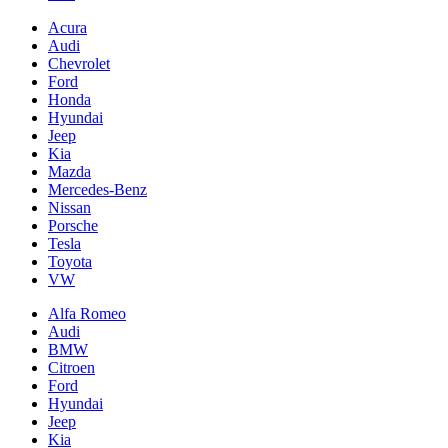
Acura
Audi
Chevrolet
Ford
Honda
Hyundai
Jeep
Kia
Mazda
Mercedes-Benz
Nissan
Porsche
Tesla
Toyota
VW
Alfa Romeo
Audi
BMW
Citroen
Ford
Hyundai
Jeep
Kia