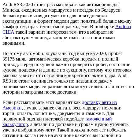
Audi RS3 2020 стоит рассматривать как автомобиль для
Минска, ежедневных маршрутов и поездок по Беларуси.
Белый кузов выглядит уместно для повседневной
эксплуатации, а формат модели дает понятный баланс между
комфортом, практичностью и расходами. В подборке
Audi из
США
такой вариант интересен тем, кто выбирает не
абстрактную машину, а конкретный лот с понятными
вводными.
По этому автомобилю указаны год выпуска 2020, пробег
39175 миль, автоматическая коробка передач и полный
привод. Перед покупкой важно проверить пробег, состояние
кузова, подвеску и данные по аукциону, потому что итоговая
выгода зависит от состояния конкретного экземпляра. Audi
RS3 не стоит оценивать только по названию: даже у
одинаковых моделей разные лоты могут сильно отличаться по
истории и затратам после доставки.
Если рассматривать этот вариант как
доставку авто из
Америки
, лучше заранее считать весь маршрут покупки:
торги, оплата, логистика, документы и таможня. Для
первичной оценки платежей подойдет
таможенный
калькулятор
, а детали по доставке и срокам нужно уточнять
уже по выбранному лоту. Такой подход помогает избежать
ситуации, когда цена на аукционе кажется выгодной, но