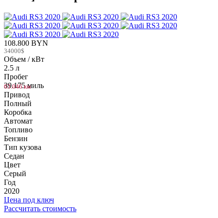
108.800 BYN
34000$
Объем / кВт
2.5 л
Пробег
39.175 миль
63.046 км
Привод
Полный
Коробка
Автомат
Топливо
Бензин
Тип кузова
Седан
Цвет
Серый
Год
2020
Цена под ключ
Рассчитать стоимость