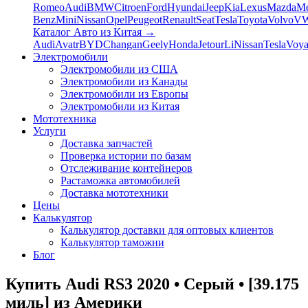
Romeo
Audi
BMW
Citroen
Ford
Hyundai
Jeep
Kia
Lexus
Mazda
Me
Benz
Mini
Nissan
Opel
Peugeot
Renault
Seat
Tesla
Toyota
Volvo
V
Каталог Авто из Китая
→
Audi
Avatr
BYD
Changan
Geely
Honda
Jetour
Li
Nissan
Tesla
Voy
Электромобили
Электромобили из США
Электромобили из Канады
Электромобили из Европы
Электромобили из Китая
Мототехника
Услуги
Доставка запчастей
Проверка истории по базам
Отслеживание контейнеров
Растаможка автомобилей
Доставка мототехники
Цены
Калькулятор
Калькулятор доставки для оптовых клиентов
Калькулятор таможни
Блог
Купить Audi RS3 2020 • Серый • [39.175
миль] из Америки