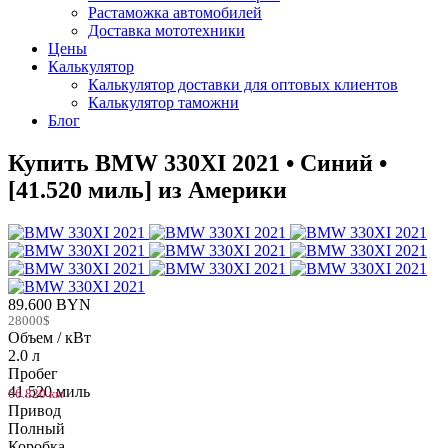
Растаможка автомобилей
Доставка мототехники
Цены
Калькулятор
Калькулятор доставки для оптовых клиентов
Калькулятор таможни
Блог
Купить BMW 330XI 2021 • Синий •
[41.520 миль] из Америки
89.600 BYN
28000$
Объем / кВт
2.0 л
Пробег
41.520 миль
66.820 км
Привод
Полный
Коробка