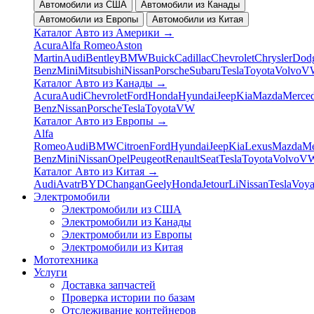
Автомобили из США
Автомобили из Канады
Автомобили из Европы
Автомобили из Китая
Каталог Авто из Америки
→
Acura
Alfa Romeo
Aston
Martin
Audi
Bentley
BMW
Buick
Cadillac
Chevrolet
Chrysler
Dod
Benz
Mini
Mitsubishi
Nissan
Porsche
Subaru
Tesla
Toyota
Volvo
V
Каталог Авто из Канады
→
Acura
Audi
Chevrolet
Ford
Honda
Hyundai
Jeep
Kia
Mazda
Merced
Benz
Nissan
Porsche
Tesla
Toyota
VW
Каталог Авто из Европы
→
Alfa
Romeo
Audi
BMW
Citroen
Ford
Hyundai
Jeep
Kia
Lexus
Mazda
Me
Benz
Mini
Nissan
Opel
Peugeot
Renault
Seat
Tesla
Toyota
Volvo
V
Каталог Авто из Китая
→
Audi
Avatr
BYD
Changan
Geely
Honda
Jetour
Li
Nissan
Tesla
Voy
Электромобили
Электромобили из США
Электромобили из Канады
Электромобили из Европы
Электромобили из Китая
Мототехника
Услуги
Доставка запчастей
Проверка истории по базам
Отслеживание контейнеров