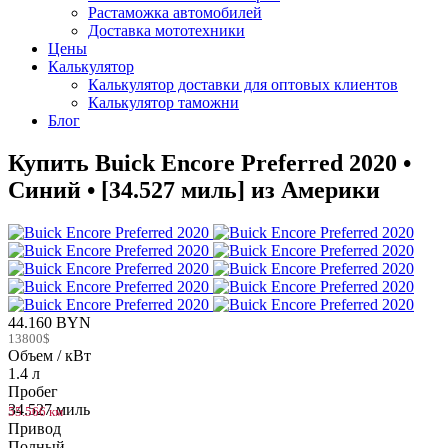
Растаможка автомобилей
Доставка мототехники
Цены
Калькулятор
Калькулятор доставки для оптовых клиентов
Калькулятор таможни
Блог
Купить Buick Encore Preferred 2020 •
Синий • [34.527 миль] из Америки
44.160 BYN
13800$
Объем / кВт
1.4 л
Пробег
34.527 миль
55.566 км
Привод
Полный