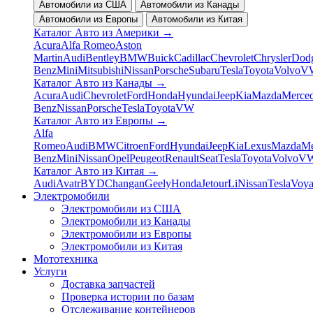
Автомобили из США
Автомобили из Канады
Автомобили из Европы
Автомобили из Китая
Каталог Авто из Америки
→
Acura
Alfa Romeo
Aston
Martin
Audi
Bentley
BMW
Buick
Cadillac
Chevrolet
Chrysler
Dod
Benz
Mini
Mitsubishi
Nissan
Porsche
Subaru
Tesla
Toyota
Volvo
V
Каталог Авто из Канады
→
Acura
Audi
Chevrolet
Ford
Honda
Hyundai
Jeep
Kia
Mazda
Merced
Benz
Nissan
Porsche
Tesla
Toyota
VW
Каталог Авто из Европы
→
Alfa
Romeo
Audi
BMW
Citroen
Ford
Hyundai
Jeep
Kia
Lexus
Mazda
Me
Benz
Mini
Nissan
Opel
Peugeot
Renault
Seat
Tesla
Toyota
Volvo
V
Каталог Авто из Китая
→
Audi
Avatr
BYD
Changan
Geely
Honda
Jetour
Li
Nissan
Tesla
Voy
Электромобили
Электромобили из США
Электромобили из Канады
Электромобили из Европы
Электромобили из Китая
Мототехника
Услуги
Доставка запчастей
Проверка истории по базам
Отслеживание контейнеров