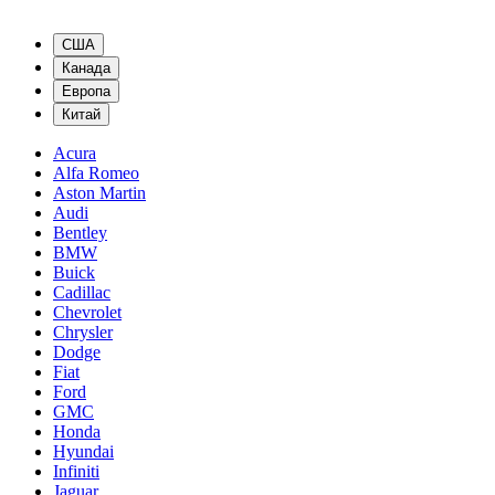
США
Канада
Европа
Китай
Acura
Alfa Romeo
Aston Martin
Audi
Bentley
BMW
Buick
Cadillac
Chevrolet
Chrysler
Dodge
Fiat
Ford
GMC
Honda
Hyundai
Infiniti
Jaguar