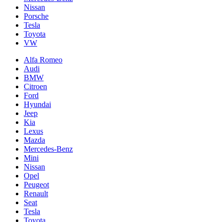
Nissan
Porsche
Tesla
Toyota
VW
Alfa Romeo
Audi
BMW
Citroen
Ford
Hyundai
Jeep
Kia
Lexus
Mazda
Mercedes-Benz
Mini
Nissan
Opel
Peugeot
Renault
Seat
Tesla
Toyota