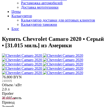
Растаможка автомобилей
Доставка мототехники
Цены
Калькулятор
Калькулятор доставки для оптовых клиентов
Калькулятор таможни
Блог
Купить Chevrolet Camaro 2020 • Серый
• [31.015 миль] из Америки
76.800 BYN
24000$
Объем / кВт
2.0 л
Пробег
31.015 миль
49.914 км
Привод
Задний