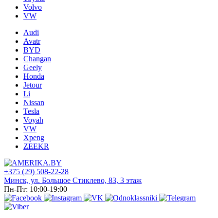
Volvo
VW
Audi
Avatr
BYD
Changan
Geely
Honda
Jetour
Li
Nissan
Tesla
Voyah
VW
Xpeng
ZEEKR
+375 (29) 508-22-28
Минск, ул. Большое Стиклево, 83, 3 этаж
Пн-Пт: 10:00-19:00