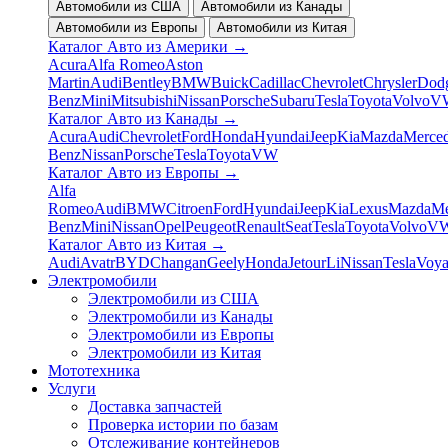
Автомобили из США
Автомобили из Канады
Автомобили из Европы
Автомобили из Китая
Каталог Авто из Америки
→
Acura
Alfa Romeo
Aston
Martin
Audi
Bentley
BMW
Buick
Cadillac
Chevrolet
Chrysler
Dod
Benz
Mini
Mitsubishi
Nissan
Porsche
Subaru
Tesla
Toyota
Volvo
V
Каталог Авто из Канады
→
Acura
Audi
Chevrolet
Ford
Honda
Hyundai
Jeep
Kia
Mazda
Merced
Benz
Nissan
Porsche
Tesla
Toyota
VW
Каталог Авто из Европы
→
Alfa
Romeo
Audi
BMW
Citroen
Ford
Hyundai
Jeep
Kia
Lexus
Mazda
Me
Benz
Mini
Nissan
Opel
Peugeot
Renault
Seat
Tesla
Toyota
Volvo
V
Каталог Авто из Китая
→
Audi
Avatr
BYD
Changan
Geely
Honda
Jetour
Li
Nissan
Tesla
Voy
Электромобили
Электромобили из США
Электромобили из Канады
Электромобили из Европы
Электромобили из Китая
Мототехника
Услуги
Доставка запчастей
Проверка истории по базам
Отслеживание контейнеров