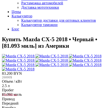
Растаможка автомобилей
Доставка мототехники
Цены
Калькулятор
Калькулятор доставки для оптовых клиентов
Калькулятор таможни
Блог
Купить Mazda CX-5 2018 • Черный •
[81.093 миль] из Америки
83.200 BYN
26000$
Объем / кВт
2.5 л
Пробег
81.093 миль
130.506 км
Привод
Передний
Коробка