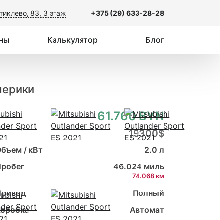
тиклево, 83, 3 этаж
+375 (29) 633-28-28
ны
Калькулятор
Блог
Америки
61.760 BYN
19300$
бъем / кВт
2.0 л
Пробег
46.024 миль
74.068 км
Привод
Полный
Коробка
Автомат