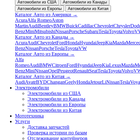
Автомобили из США
Автомобили из Канады
Автомобили из Европы
Автомобили из Китая
Каталог Авто из Америки
→
Acura
Alfa Romeo
Aston
Martin
Audi
Bentley
BMW
Buick
Cadillac
Chevrolet
Chrysler
Dod
Benz
Mini
Mitsubishi
Nissan
Porsche
Subaru
Tesla
Toyota
Volvo
V
Каталог Авто из Канады
→
Acura
Audi
Chevrolet
Ford
Honda
Hyundai
Jeep
Kia
Mazda
Merced
Benz
Nissan
Porsche
Tesla
Toyota
VW
Каталог Авто из Европы
→
Alfa
Romeo
Audi
BMW
Citroen
Ford
Hyundai
Jeep
Kia
Lexus
Mazda
Me
Benz
Mini
Nissan
Opel
Peugeot
Renault
Seat
Tesla
Toyota
Volvo
V
Каталог Авто из Китая
→
Audi
Avatr
BYD
Changan
Geely
Honda
Jetour
Li
Nissan
Tesla
Voy
Электромобили
Электромобили из США
Электромобили из Канады
Электромобили из Европы
Электромобили из Китая
Мототехника
Услуги
Доставка запчастей
Проверка истории по базам
Отслеживание контейнеров