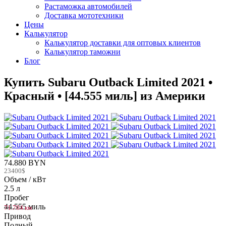
Растаможка автомобилей
Доставка мототехники
Цены
Калькулятор
Калькулятор доставки для оптовых клиентов
Калькулятор таможни
Блог
Купить Subaru Outback Limited 2021 •
Красный • [44.555 миль] из Америки
74.880 BYN
23400$
Объем / кВт
2.5 л
Пробег
44.555 миль
71.704 км
Привод
Полный