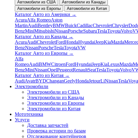
Автомобили из США
Автомобили из Канады
Автомобили из Европы
Автомобили из Китая
Каталог Авто из Америки
→
Acura
Alfa Romeo
Aston
Martin
Audi
Bentley
BMW
Buick
Cadillac
Chevrolet
Chrysler
Dod
Benz
Mini
Mitsubishi
Nissan
Porsche
Subaru
Tesla
Toyota
Volvo
V
Каталог Авто из Канады
→
Acura
Audi
Chevrolet
Ford
Honda
Hyundai
Jeep
Kia
Mazda
Merced
Benz
Nissan
Porsche
Tesla
Toyota
VW
Каталог Авто из Европы
→
Alfa
Romeo
Audi
BMW
Citroen
Ford
Hyundai
Jeep
Kia
Lexus
Mazda
Me
Benz
Mini
Nissan
Opel
Peugeot
Renault
Seat
Tesla
Toyota
Volvo
V
Каталог Авто из Китая
→
Audi
Avatr
BYD
Changan
Geely
Honda
Jetour
Li
Nissan
Tesla
Voy
Электромобили
Электромобили из США
Электромобили из Канады
Электромобили из Европы
Электромобили из Китая
Мототехника
Услуги
Доставка запчастей
Проверка истории по базам
Отслеживание контейнеров