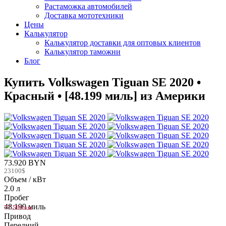
Растаможка автомобилей
Доставка мототехники
Цены
Калькулятор
Калькулятор доставки для оптовых клиентов
Калькулятор таможни
Блог
Купить Volkswagen Tiguan SE 2020 •
Красный • [48.199 миль] из Америки
73.920 BYN
23100$
Объем / кВт
2.0 л
Пробег
48.199 миль
77.569 км
Привод
Передний