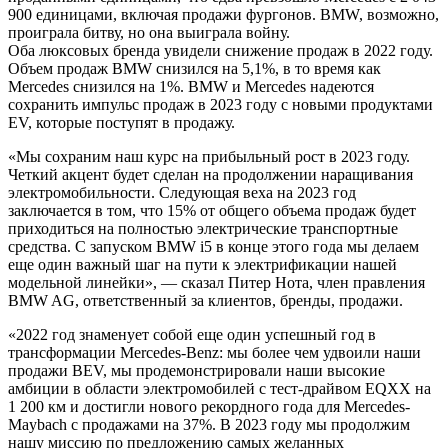
900 единицами, включая продажи фургонов. BMW, возможно,
проиграла битву, но она выиграла войну.
Оба люксовых бренда увидели снижение продаж в 2022 году.
Объем продаж BMW снизился на 5,1%, в то время как
Mercedes снизился на 1%. BMW и Mercedes надеются
сохранить импульс продаж в 2023 году с новыми продуктами
EV, которые поступят в продажу.
«Мы сохраним наш курс на прибыльный рост в 2023 году.
Четкий акцент будет сделан на продолжении наращивания
электромобильности. Следующая веха на 2023 год
заключается в том, что 15% от общего объема продаж будет
приходиться на полностью электрические транспортные
средства. С запуском BMW i5 в конце этого года мы делаем
еще один важный шаг на пути к электрификации нашей
модельной линейки», — сказал Питер Нота, член правления
BMW AG, ответственный за клиентов, бренды, продажи.
«2022 год знаменует собой еще один успешный год в
трансформации Mercedes-Benz: мы более чем удвоили наши
продажи BEV, мы продемонстрировали наши высокие
амбиции в области электромобилей с тест-драйвом EQXX на
1 200 км и достигли нового рекордного года для Mercedes-
Maybach с продажами на 37%. В 2023 году мы продолжим
нашу миссию по предложению самых желанных