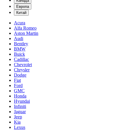
Канада
Европа
Китай
Acura
Alfa Romeo
Aston Martin
Audi
Bentley
BMW
Buick
Cadillac
Chevrolet
Chrysler
Dodge
Fiat
Ford
GMC
Honda
Hyundai
Infiniti
Jaguar
Jeep
Kia
Lexus