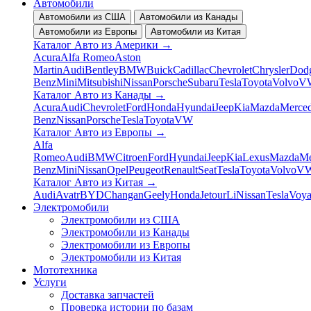
Автомобили
Автомобили из США
Автомобили из Канады
Автомобили из Европы
Автомобили из Китая
Каталог Авто из Америки
→
Acura
Alfa Romeo
Aston
Martin
Audi
Bentley
BMW
Buick
Cadillac
Chevrolet
Chrysler
Dod
Benz
Mini
Mitsubishi
Nissan
Porsche
Subaru
Tesla
Toyota
Volvo
V
Каталог Авто из Канады
→
Acura
Audi
Chevrolet
Ford
Honda
Hyundai
Jeep
Kia
Mazda
Merced
Benz
Nissan
Porsche
Tesla
Toyota
VW
Каталог Авто из Европы
→
Alfa
Romeo
Audi
BMW
Citroen
Ford
Hyundai
Jeep
Kia
Lexus
Mazda
Me
Benz
Mini
Nissan
Opel
Peugeot
Renault
Seat
Tesla
Toyota
Volvo
V
Каталог Авто из Китая
→
Audi
Avatr
BYD
Changan
Geely
Honda
Jetour
Li
Nissan
Tesla
Voy
Электромобили
Электромобили из США
Электромобили из Канады
Электромобили из Европы
Электромобили из Китая
Мототехника
Услуги
Доставка запчастей
Проверка истории по базам