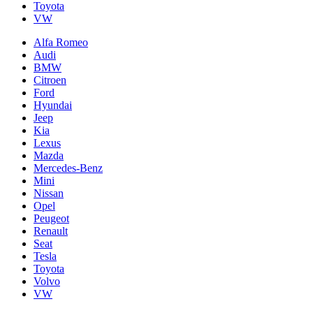
Toyota
VW
Alfa Romeo
Audi
BMW
Citroen
Ford
Hyundai
Jeep
Kia
Lexus
Mazda
Mercedes-Benz
Mini
Nissan
Opel
Peugeot
Renault
Seat
Tesla
Toyota
Volvo
VW