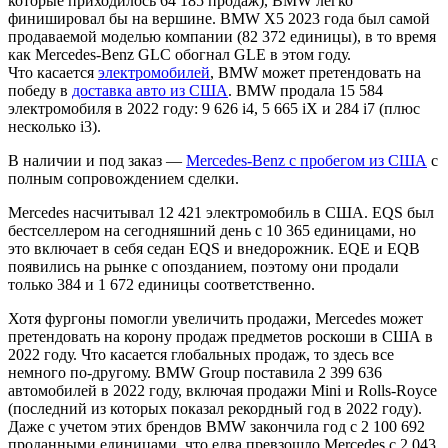
которые приходилось 64 185 продаж), BMW легко
финишировал бы на вершине. BMW X5 2023 года был самой
продаваемой моделью компании (82 372 единицы), в то время
как Mercedes-Benz GLC обогнал GLE в этом году.
Что касается
электромобилей
, BMW может претендовать на
победу в
доставка авто из США
. BMW продала 15 584
электромобиля в 2022 году: 9 626 i4, 5 665 iX и 284 i7 (плюс
несколько i3).
В наличии и под заказ —
Mercedes-Benz с пробегом из США
с
полным сопровождением сделки.
Mercedes насчитывал 12 421 электромобиль в США. EQS был
бестселлером на сегодняшний день с 10 365 единицами, но
это включает в себя седан EQS и внедорожник. EQE и EQB
появились на рынке с опозданием, поэтому они продали
только 384 и 1 672 единицы соответственно.
Хотя фургоны помогли увеличить продажи, Mercedes может
претендовать на корону продаж предметов роскоши в США в
2022 году. Что касается глобальных продаж, то здесь все
немного по-другому. BMW Group поставила 2 399 636
автомобилей в 2022 году, включая продажи Mini и Rolls-Royce
(последний из которых показал рекордный год в 2022 году).
Даже с учетом этих брендов BMW закончила год с 2 100 692
проданными единицами, что едва превзошло Mercedes с 2 043