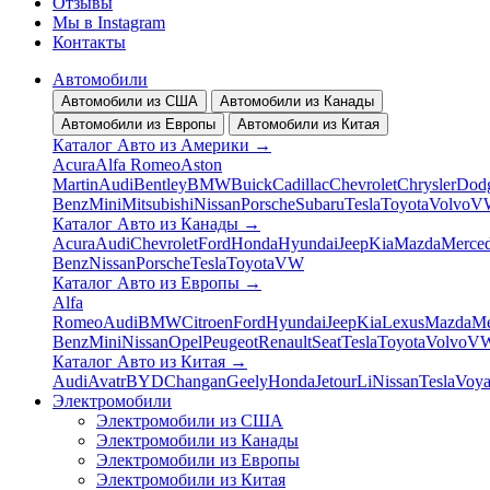
Отзывы
Мы в Instagram
Контакты
Автомобили
Автомобили из США
Автомобили из Канады
Автомобили из Европы
Автомобили из Китая
Каталог Авто из Америки
→
Acura
Alfa Romeo
Aston
Martin
Audi
Bentley
BMW
Buick
Cadillac
Chevrolet
Chrysler
Dod
Benz
Mini
Mitsubishi
Nissan
Porsche
Subaru
Tesla
Toyota
Volvo
V
Каталог Авто из Канады
→
Acura
Audi
Chevrolet
Ford
Honda
Hyundai
Jeep
Kia
Mazda
Merced
Benz
Nissan
Porsche
Tesla
Toyota
VW
Каталог Авто из Европы
→
Alfa
Romeo
Audi
BMW
Citroen
Ford
Hyundai
Jeep
Kia
Lexus
Mazda
Me
Benz
Mini
Nissan
Opel
Peugeot
Renault
Seat
Tesla
Toyota
Volvo
V
Каталог Авто из Китая
→
Audi
Avatr
BYD
Changan
Geely
Honda
Jetour
Li
Nissan
Tesla
Voy
Электромобили
Электромобили из США
Электромобили из Канады
Электромобили из Европы
Электромобили из Китая