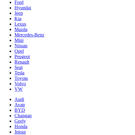
Ford
Hyundai
Jeep
Kia
Lexus
Mazda
Mercedes-Benz
Mini
Nissan
Opel
Peugeot
Renault
Seat
Tesla
Toyota
Volvo
VW
Audi
Avatr
BYD
Changan
Geely
Honda
Jetour