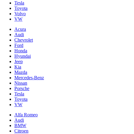
Tesla
Toyota
Volvo
VW
Acura
Audi
Chevrolet
Ford
Honda
Hyundai
Jeep
Kia
Mazda
Mercedes-Benz
Nissan
Porsche
Tesla
Toyota
VW
Alfa Romeo
Audi
BMW
Citroen