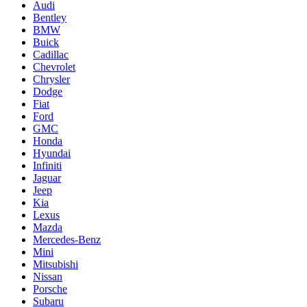
Audi
Bentley
BMW
Buick
Cadillac
Chevrolet
Chrysler
Dodge
Fiat
Ford
GMC
Honda
Hyundai
Infiniti
Jaguar
Jeep
Kia
Lexus
Mazda
Mercedes-Benz
Mini
Mitsubishi
Nissan
Porsche
Subaru