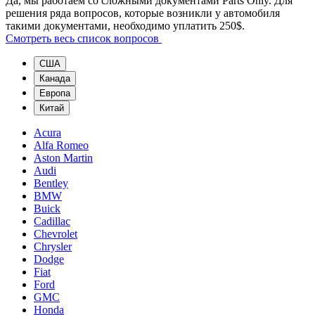
Да, мы работаем со сложными документами Parts Only. Для
решения ряда вопросов, которые возникли у автомобиля
такими документами, необходимо уплатить 250$.
Смотреть весь список вопросов
США
Канада
Европа
Китай
Acura
Alfa Romeo
Aston Martin
Audi
Bentley
BMW
Buick
Cadillac
Chevrolet
Chrysler
Dodge
Fiat
Ford
GMC
Honda