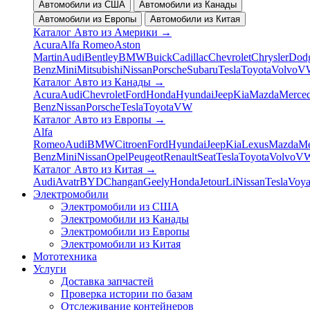
Автомобили из США
Автомобили из Канады
Автомобили из Европы
Автомобили из Китая
Каталог Авто из Америки
→
Acura
Alfa Romeo
Aston
Martin
Audi
Bentley
BMW
Buick
Cadillac
Chevrolet
Chrysler
Dod
Benz
Mini
Mitsubishi
Nissan
Porsche
Subaru
Tesla
Toyota
Volvo
V
Каталог Авто из Канады
→
Acura
Audi
Chevrolet
Ford
Honda
Hyundai
Jeep
Kia
Mazda
Merced
Benz
Nissan
Porsche
Tesla
Toyota
VW
Каталог Авто из Европы
→
Alfa
Romeo
Audi
BMW
Citroen
Ford
Hyundai
Jeep
Kia
Lexus
Mazda
Me
Benz
Mini
Nissan
Opel
Peugeot
Renault
Seat
Tesla
Toyota
Volvo
V
Каталог Авто из Китая
→
Audi
Avatr
BYD
Changan
Geely
Honda
Jetour
Li
Nissan
Tesla
Voy
Электромобили
Электромобили из США
Электромобили из Канады
Электромобили из Европы
Электромобили из Китая
Мототехника
Услуги
Доставка запчастей
Проверка истории по базам
Отслеживание контейнеров