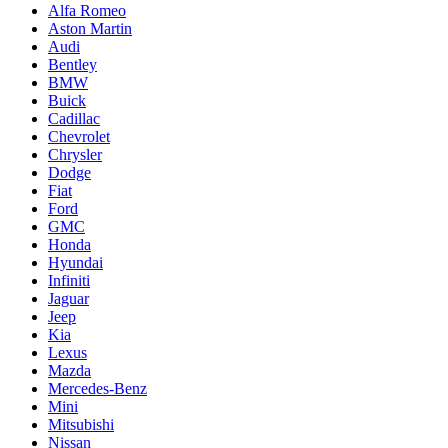
Alfa Romeo
Aston Martin
Audi
Bentley
BMW
Buick
Cadillac
Chevrolet
Chrysler
Dodge
Fiat
Ford
GMC
Honda
Hyundai
Infiniti
Jaguar
Jeep
Kia
Lexus
Mazda
Mercedes-Benz
Mini
Mitsubishi
Nissan