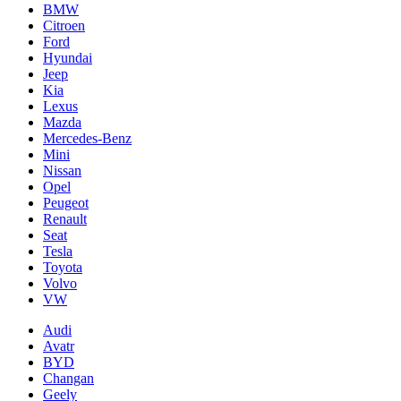
BMW
Citroen
Ford
Hyundai
Jeep
Kia
Lexus
Mazda
Mercedes-Benz
Mini
Nissan
Opel
Peugeot
Renault
Seat
Tesla
Toyota
Volvo
VW
Audi
Avatr
BYD
Changan
Geely