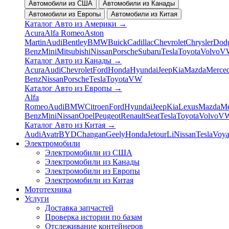
Автомобили из США
Автомобили из Канады
Автомобили из Европы
Автомобили из Китая
Каталог Авто из Америки
→
Acura
Alfa Romeo
Aston
Martin
Audi
Bentley
BMW
Buick
Cadillac
Chevrolet
Chrysler
Dod
Benz
Mini
Mitsubishi
Nissan
Porsche
Subaru
Tesla
Toyota
Volvo
V
Каталог Авто из Канады
→
Acura
Audi
Chevrolet
Ford
Honda
Hyundai
Jeep
Kia
Mazda
Merced
Benz
Nissan
Porsche
Tesla
Toyota
VW
Каталог Авто из Европы
→
Alfa
Romeo
Audi
BMW
Citroen
Ford
Hyundai
Jeep
Kia
Lexus
Mazda
Me
Benz
Mini
Nissan
Opel
Peugeot
Renault
Seat
Tesla
Toyota
Volvo
V
Каталог Авто из Китая
→
Audi
Avatr
BYD
Changan
Geely
Honda
Jetour
Li
Nissan
Tesla
Voy
Электромобили
Электромобили из США
Электромобили из Канады
Электромобили из Европы
Электромобили из Китая
Мототехника
Услуги
Доставка запчастей
Проверка истории по базам
Отслеживание контейнеров