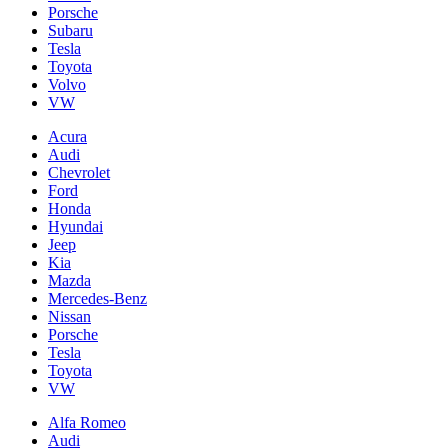
Porsche
Subaru
Tesla
Toyota
Volvo
VW
Acura
Audi
Chevrolet
Ford
Honda
Hyundai
Jeep
Kia
Mazda
Mercedes-Benz
Nissan
Porsche
Tesla
Toyota
VW
Alfa Romeo
Audi