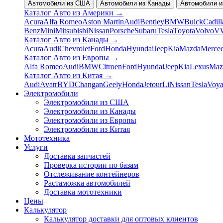
Автомобили из США
Автомобили из Канады
Автомобили и
Каталог Авто из Америки
→
Acura
Alfa Romeo
Aston Martin
Audi
Bentley
BMW
Buick
Cadill
Benz
Mini
Mitsubishi
Nissan
Porsche
Subaru
Tesla
Toyota
Volvo
V
Каталог Авто из Канады
→
Acura
Audi
Chevrolet
Ford
Honda
Hyundai
Jeep
Kia
Mazda
Merce
Каталог Авто из Европы
→
Alfa Romeo
Audi
BMW
Citroen
Ford
Hyundai
Jeep
Kia
Lexus
Maz
Каталог Авто из Китая
→
Audi
Avatr
BYD
Changan
Geely
Honda
Jetour
Li
Nissan
Tesla
Voy
Электромобили
Электромобили из США
Электромобили из Канады
Электромобили из Европы
Электромобили из Китая
Мототехника
Услуги
Доставка запчастей
Проверка истории по базам
Отслеживание контейнеров
Растаможка автомобилей
Доставка мототехники
Цены
Калькулятор
Калькулятор доставки для оптовых клиентов