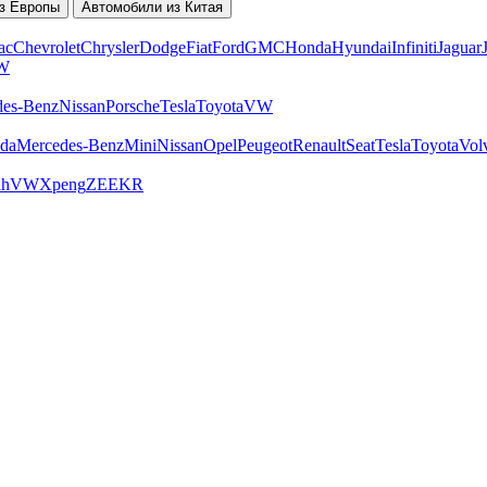
з Европы
Автомобили из Китая
ac
Chevrolet
Chrysler
Dodge
Fiat
Ford
GMC
Honda
Hyundai
Infiniti
Jaguar
W
des-Benz
Nissan
Porsche
Tesla
Toyota
VW
da
Mercedes-Benz
Mini
Nissan
Opel
Peugeot
Renault
Seat
Tesla
Toyota
Vol
ah
VW
Xpeng
ZEEKR