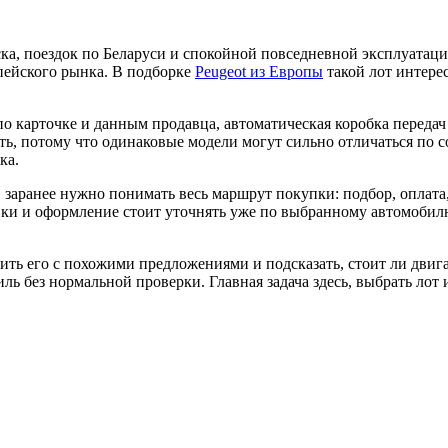
ска, поездок по Беларуси и спокойной повседневной эксплуатац
опейского рынка. В подборке
Peugeot из Европы
такой лот интере
по карточке и данным продавца, автоматическая коробка переда
ть, потому что одинаковые модели могут сильно отличаться по 
ка.
, заранее нужно понимать весь маршрут покупки: подбор, оплат
авки и оформление стоит уточнять уже по выбранному автомобилю
ть его с похожими предложениями и подсказать, стоит ли двига
ль без нормальной проверки. Главная задача здесь, выбрать лот