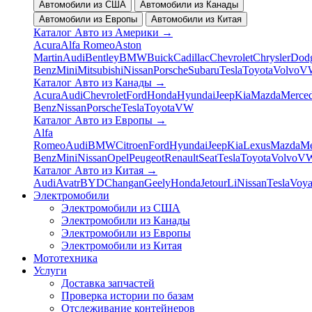
Автомобили из США
Автомобили из Канады
Автомобили из Европы
Автомобили из Китая
Каталог Авто из Америки
→
Acura
Alfa Romeo
Aston
Martin
Audi
Bentley
BMW
Buick
Cadillac
Chevrolet
Chrysler
Dod
Benz
Mini
Mitsubishi
Nissan
Porsche
Subaru
Tesla
Toyota
Volvo
V
Каталог Авто из Канады
→
Acura
Audi
Chevrolet
Ford
Honda
Hyundai
Jeep
Kia
Mazda
Merced
Benz
Nissan
Porsche
Tesla
Toyota
VW
Каталог Авто из Европы
→
Alfa
Romeo
Audi
BMW
Citroen
Ford
Hyundai
Jeep
Kia
Lexus
Mazda
Me
Benz
Mini
Nissan
Opel
Peugeot
Renault
Seat
Tesla
Toyota
Volvo
V
Каталог Авто из Китая
→
Audi
Avatr
BYD
Changan
Geely
Honda
Jetour
Li
Nissan
Tesla
Voy
Электромобили
Электромобили из США
Электромобили из Канады
Электромобили из Европы
Электромобили из Китая
Мототехника
Услуги
Доставка запчастей
Проверка истории по базам
Отслеживание контейнеров