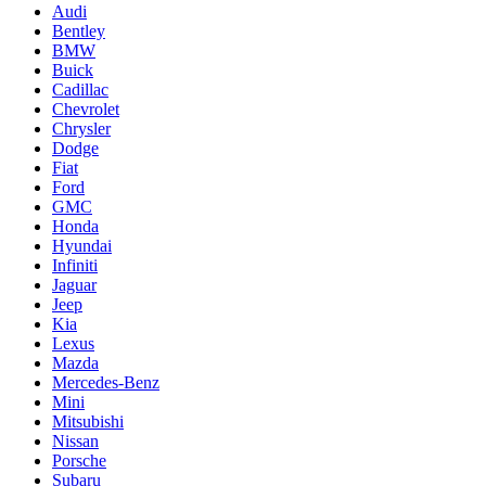
Audi
Bentley
BMW
Buick
Cadillac
Chevrolet
Chrysler
Dodge
Fiat
Ford
GMC
Honda
Hyundai
Infiniti
Jaguar
Jeep
Kia
Lexus
Mazda
Mercedes-Benz
Mini
Mitsubishi
Nissan
Porsche
Subaru