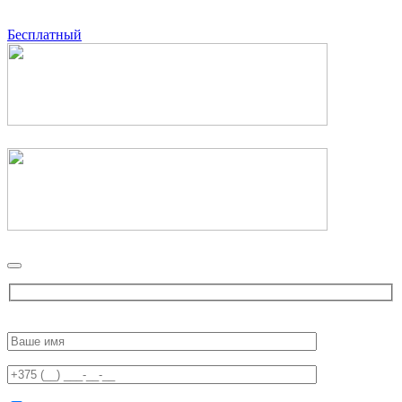
Бесплатный
Please
leave
this
field
empty.