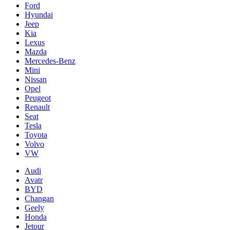
Ford
Hyundai
Jeep
Kia
Lexus
Mazda
Mercedes-Benz
Mini
Nissan
Opel
Peugeot
Renault
Seat
Tesla
Toyota
Volvo
VW
Audi
Avatr
BYD
Changan
Geely
Honda
Jetour