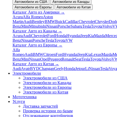
Автомобили из США
Автомобили из Канады
Автомобили из Европы
Автомобили из Китая
Каталог Авто из Америки
→
Acura
Alfa Romeo
Aston
Martin
Audi
Bentley
BMW
Buick
Cadillac
Chevrolet
Chrysler
Dod
Benz
Mini
Mitsubishi
Nissan
Porsche
Subaru
Tesla
Toyota
Volvo
V
Каталог Авто из Канады
→
Acura
Audi
Chevrolet
Ford
Honda
Hyundai
Jeep
Kia
Mazda
Merced
Benz
Nissan
Porsche
Tesla
Toyota
VW
Каталог Авто из Европы
→
Alfa
Romeo
Audi
BMW
Citroen
Ford
Hyundai
Jeep
Kia
Lexus
Mazda
Me
Benz
Mini
Nissan
Opel
Peugeot
Renault
Seat
Tesla
Toyota
Volvo
V
Каталог Авто из Китая
→
Audi
Avatr
BYD
Changan
Geely
Honda
Jetour
Li
Nissan
Tesla
Voy
Электромобили
Электромобили из США
Электромобили из Канады
Электромобили из Европы
Электромобили из Китая
Мототехника
Услуги
Доставка запчастей
Проверка истории по базам
Отслеживание контейнеров