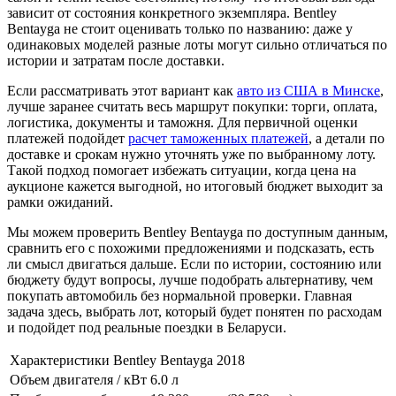
зависит от состояния конкретного экземпляра. Bentley
Bentayga не стоит оценивать только по названию: даже у
одинаковых моделей разные лоты могут сильно отличаться по
истории и затратам после доставки.
Если рассматривать этот вариант как
авто из США в Минске
,
лучше заранее считать весь маршрут покупки: торги, оплата,
логистика, документы и таможня. Для первичной оценки
платежей подойдет
расчет таможенных платежей
, а детали по
доставке и срокам нужно уточнять уже по выбранному лоту.
Такой подход помогает избежать ситуации, когда цена на
аукционе кажется выгодной, но итоговый бюджет выходит за
рамки ожиданий.
Мы можем проверить Bentley Bentayga по доступным данным,
сравнить его с похожими предложениями и подсказать, есть
ли смысл двигаться дальше. Если по истории, состоянию или
бюджету будут вопросы, лучше подобрать альтернативу, чем
покупать автомобиль без нормальной проверки. Главная
задача здесь, выбрать лот, который будет понятен по расходам
и подойдет под реальные поездки в Беларуси.
Характеристики Bentley Bentayga 2018
Объем двигателя / кВт
6.0 л