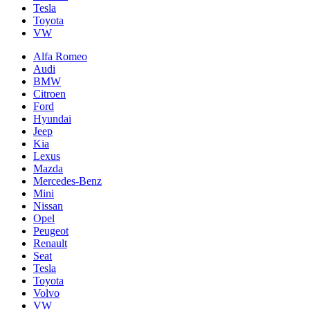
Tesla
Toyota
VW
Alfa Romeo
Audi
BMW
Citroen
Ford
Hyundai
Jeep
Kia
Lexus
Mazda
Mercedes-Benz
Mini
Nissan
Opel
Peugeot
Renault
Seat
Tesla
Toyota
Volvo
VW