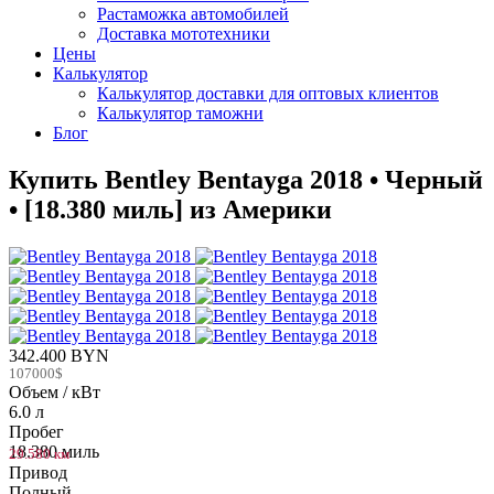
Растаможка автомобилей
Доставка мототехники
Цены
Калькулятор
Калькулятор доставки для оптовых клиентов
Калькулятор таможни
Блог
Купить Bentley Bentayga 2018 • Черный
• [18.380 миль] из Америки
342.400 BYN
107000$
Объем / кВт
6.0 л
Пробег
18.380 миль
29.580 км
Привод
Полный