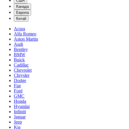
США
Канада
Европа
Китай
Acura
Alfa Romeo
Aston Martin
Audi
Bentley
BMW
Buick
Cadillac
Chevrolet
Chrysler
Dodge
Fiat
Ford
GMC
Honda
Hyundai
Infiniti
Jaguar
Jeep
Kia