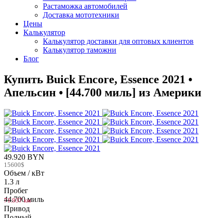
Растаможка автомобилей
Доставка мототехники
Цены
Калькулятор
Калькулятор доставки для оптовых клиентов
Калькулятор таможни
Блог
Купить Buick Encore, Essence 2021 •
Апельсин • [44.700 миль] из Америки
49.920 BYN
15600$
Объем / кВт
1.3 л
Пробег
44.700 миль
71.937 км
Привод
Полный