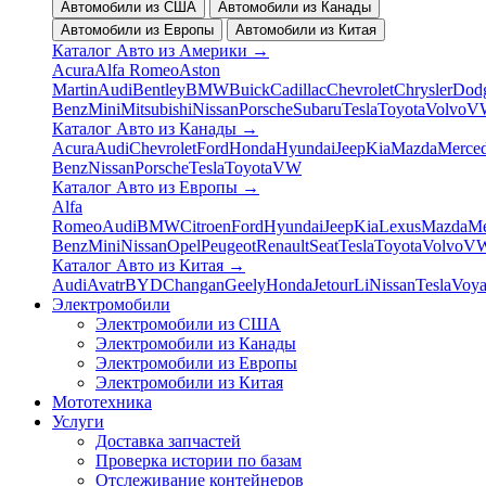
Автомобили из США
Автомобили из Канады
Автомобили из Европы
Автомобили из Китая
Каталог Авто из Америки
→
Acura
Alfa Romeo
Aston
Martin
Audi
Bentley
BMW
Buick
Cadillac
Chevrolet
Chrysler
Dod
Benz
Mini
Mitsubishi
Nissan
Porsche
Subaru
Tesla
Toyota
Volvo
V
Каталог Авто из Канады
→
Acura
Audi
Chevrolet
Ford
Honda
Hyundai
Jeep
Kia
Mazda
Merced
Benz
Nissan
Porsche
Tesla
Toyota
VW
Каталог Авто из Европы
→
Alfa
Romeo
Audi
BMW
Citroen
Ford
Hyundai
Jeep
Kia
Lexus
Mazda
Me
Benz
Mini
Nissan
Opel
Peugeot
Renault
Seat
Tesla
Toyota
Volvo
V
Каталог Авто из Китая
→
Audi
Avatr
BYD
Changan
Geely
Honda
Jetour
Li
Nissan
Tesla
Voy
Электромобили
Электромобили из США
Электромобили из Канады
Электромобили из Европы
Электромобили из Китая
Мототехника
Услуги
Доставка запчастей
Проверка истории по базам
Отслеживание контейнеров