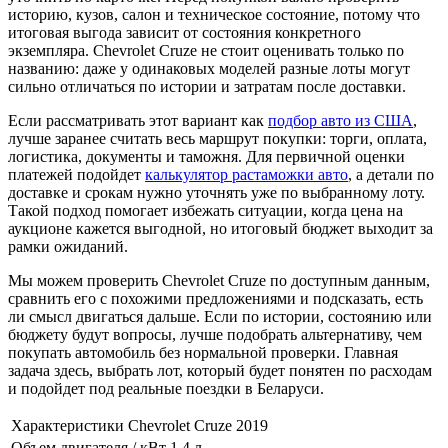
историю, кузов, салон и техническое состояние, потому что
итоговая выгода зависит от состояния конкретного
экземпляра. Chevrolet Cruze не стоит оценивать только по
названию: даже у одинаковых моделей разные лоты могут
сильно отличаться по истории и затратам после доставки.
Если рассматривать этот вариант как
подбор авто из США
,
лучше заранее считать весь маршрут покупки: торги, оплата,
логистика, документы и таможня. Для первичной оценки
платежей подойдет
калькулятор растаможки авто
, а детали по
доставке и срокам нужно уточнять уже по выбранному лоту.
Такой подход помогает избежать ситуации, когда цена на
аукционе кажется выгодной, но итоговый бюджет выходит за
рамки ожиданий.
Мы можем проверить Chevrolet Cruze по доступным данным,
сравнить его с похожими предложениями и подсказать, есть
ли смысл двигаться дальше. Если по истории, состоянию или
бюджету будут вопросы, лучше подобрать альтернативу, чем
покупать автомобиль без нормальной проверки. Главная
задача здесь, выбрать лот, который будет понятен по расходам
и подойдет под реальные поездки в Беларуси.
Характеристики Chevrolet Cruze 2019
Объем двигателя / кВт
1.4 л