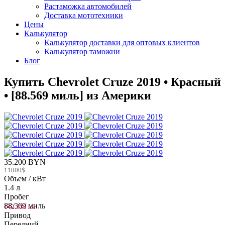
Растаможка автомобилей
Доставка мототехники
Цены
Калькулятор
Калькулятор доставки для оптовых клиентов
Калькулятор таможни
Блог
Купить Chevrolet Cruze 2019 • Красный
• [88.569 миль] из Америки
35.200 BYN
11000$
Объем / кВт
1.4 л
Пробег
88.569 миль
142.538 км
Привод
Передний