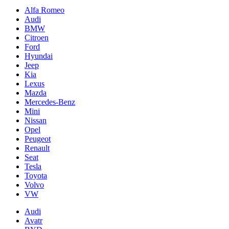
Alfa Romeo
Audi
BMW
Citroen
Ford
Hyundai
Jeep
Kia
Lexus
Mazda
Mercedes-Benz
Mini
Nissan
Opel
Peugeot
Renault
Seat
Tesla
Toyota
Volvo
VW
Audi
Avatr