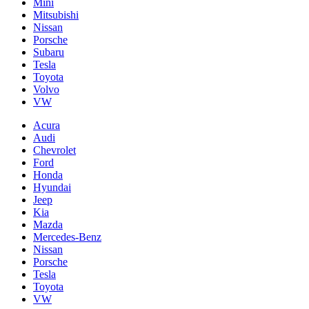
Mini
Mitsubishi
Nissan
Porsche
Subaru
Tesla
Toyota
Volvo
VW
Acura
Audi
Chevrolet
Ford
Honda
Hyundai
Jeep
Kia
Mazda
Mercedes-Benz
Nissan
Porsche
Tesla
Toyota
VW