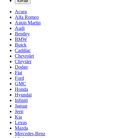
Китай
Acura
Alfa Romeo
Aston Martin
Audi
Bentley
BMW
Buick
Cadillac
Chevrolet
Chrysler
Dodge
Fiat
Ford
GMC
Honda
Hyundai
Infiniti
Jaguar
Jeep
Kia
Lexus
Mazda
Mercedes-Benz