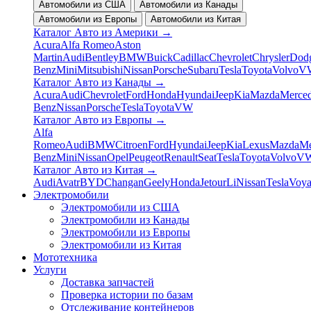
Автомобили из США
Автомобили из Канады
Автомобили из Европы
Автомобили из Китая
Каталог Авто из Америки
→
Acura
Alfa Romeo
Aston
Martin
Audi
Bentley
BMW
Buick
Cadillac
Chevrolet
Chrysler
Dod
Benz
Mini
Mitsubishi
Nissan
Porsche
Subaru
Tesla
Toyota
Volvo
V
Каталог Авто из Канады
→
Acura
Audi
Chevrolet
Ford
Honda
Hyundai
Jeep
Kia
Mazda
Merced
Benz
Nissan
Porsche
Tesla
Toyota
VW
Каталог Авто из Европы
→
Alfa
Romeo
Audi
BMW
Citroen
Ford
Hyundai
Jeep
Kia
Lexus
Mazda
Me
Benz
Mini
Nissan
Opel
Peugeot
Renault
Seat
Tesla
Toyota
Volvo
V
Каталог Авто из Китая
→
Audi
Avatr
BYD
Changan
Geely
Honda
Jetour
Li
Nissan
Tesla
Voy
Электромобили
Электромобили из США
Электромобили из Канады
Электромобили из Европы
Электромобили из Китая
Мототехника
Услуги
Доставка запчастей
Проверка истории по базам
Отслеживание контейнеров