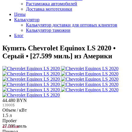
Растаможка автомобилей
Доставка мототехники
Цены
Калькулятор
Калькулятор доставки для оптовых клиентов
Калькулятор таможни
Блог
Купить Chevrolet Equinox LS 2020 •
Серый • [27.599 миль] из Америки
44.480 BYN
13900$
Объем / кВт
1.5 л
Пробег
27.599 миль
44.416 км
Привод