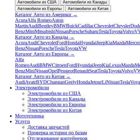
Автомобили из США
Автомобили из Канады
Автомобили из Европы
Автомобили из Китая
Каталог Авто из Америки
→
Acura
Alfa Romeo
Aston
Martin
Audi
Bentley
BMW
Buick
Cadillac
Chevrolet
Chrysler
Dod
Benz
Mini
Mitsubishi
Nissan
Porsche
Subaru
Tesla
Toyota
Volvo
V
Каталог Авто из Канады
→
Acura
Audi
Chevrolet
Ford
Honda
Hyundai
Jeep
Kia
Mazda
Merced
Benz
Nissan
Porsche
Tesla
Toyota
VW
Каталог Авто из Европы
→
Alfa
Romeo
Audi
BMW
Citroen
Ford
Hyundai
Jeep
Kia
Lexus
Mazda
Me
Benz
Mini
Nissan
Opel
Peugeot
Renault
Seat
Tesla
Toyota
Volvo
V
Каталог Авто из Китая
→
Audi
Avatr
BYD
Changan
Geely
Honda
Jetour
Li
Nissan
Tesla
Voy
Электромобили
Электромобили из США
Электромобили из Канады
Электромобили из Европы
Электромобили из Китая
Мототехника
Услуги
Доставка запчастей
Проверка истории по базам
Отслеживание контейнеров