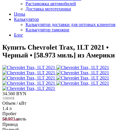
Растаможка автомобилей
Доставка мототехники
Цены
Калькулятор
Калькулятор доставки для оптовых клиентов
Калькулятор таможни
Блог
Купить Chevrolet Trax, 1LT 2021 •
Черный • [58.973 миль] из Америки
34.560 BYN
10800$
Объем / кВт
1.4 л
Пробег
58.973 миль
94.908 км
Привод
Полный