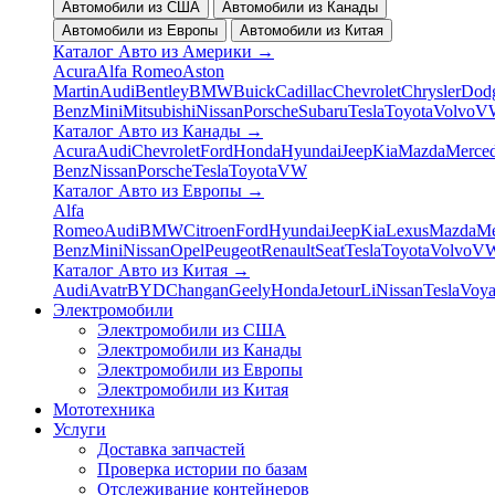
Автомобили из США
Автомобили из Канады
Автомобили из Европы
Автомобили из Китая
Каталог Авто из Америки
→
Acura
Alfa Romeo
Aston
Martin
Audi
Bentley
BMW
Buick
Cadillac
Chevrolet
Chrysler
Dod
Benz
Mini
Mitsubishi
Nissan
Porsche
Subaru
Tesla
Toyota
Volvo
V
Каталог Авто из Канады
→
Acura
Audi
Chevrolet
Ford
Honda
Hyundai
Jeep
Kia
Mazda
Merced
Benz
Nissan
Porsche
Tesla
Toyota
VW
Каталог Авто из Европы
→
Alfa
Romeo
Audi
BMW
Citroen
Ford
Hyundai
Jeep
Kia
Lexus
Mazda
Me
Benz
Mini
Nissan
Opel
Peugeot
Renault
Seat
Tesla
Toyota
Volvo
V
Каталог Авто из Китая
→
Audi
Avatr
BYD
Changan
Geely
Honda
Jetour
Li
Nissan
Tesla
Voy
Электромобили
Электромобили из США
Электромобили из Канады
Электромобили из Европы
Электромобили из Китая
Мототехника
Услуги
Доставка запчастей
Проверка истории по базам
Отслеживание контейнеров