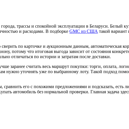
я города, трассы и спокойной эксплуатации в Беларуси. Белый к
ичностью и расходами. В подборке
GMC из США
такой вариант 
 сверить по карточке и аукционным данным, автоматическая ко
циону, потому что итоговая выгода зависит от состояния конкрет
льно отличаться по истории и затратам после доставки.
лучше заранее считать весь маршрут покупки: торги, оплата, ло
окам нужно уточнять уже по выбранному лоту. Такой подход помо
 сравнить его с похожими предложениями и подсказать, есть ли
упать автомобиль без нормальной проверки. Главная задача здесь