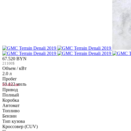
67.520 BYN
21100$
Объем / кВт
2.0 л
Пробег
53.122 миль
85.491 км
Привод
Полный
Коробка
Автомат
Топливо
Бензин
Тип кузова
Кроссовер (CUV)