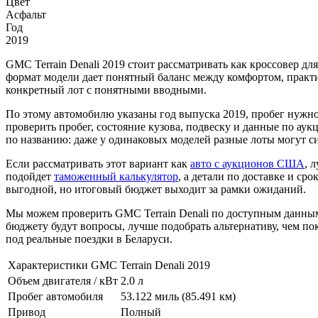
Цвет
Асфальт
Год
2019
GMC Terrain Denali 2019 стоит рассматривать как кроссовер дл
формат модели дает понятный баланс между комфортом, практ
конкретный лот с понятными вводными.
По этому автомобилю указаны год выпуска 2019, пробег нужно
проверить пробег, состояние кузова, подвеску и данные по аук
по названию: даже у одинаковых моделей разные лоты могут си
Если рассматривать этот вариант как
авто с аукционов США
, 
подойдет
таможенный калькулятор
, а детали по доставке и ср
выгодной, но итоговый бюджет выходит за рамки ожиданий.
Мы можем проверить GMC Terrain Denali по доступным данным,
бюджету будут вопросы, лучше подобрать альтернативу, чем пок
под реальные поездки в Беларуси.
Характеристики GMC Terrain Denali 2019
Объем двигателя / кВт
2.0 л
Пробег автомобиля
53.122 миль (85.491 км)
Привод
Полный