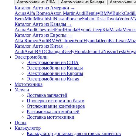
Автомобили из США
Автомобили из Канады
Автомобили и
Каталог Авто из Америки
→
Acura
Alfa Romeo
Aston Martin
Audi
Bentley
BMW
Buick
Cadill
Benz
Mini
Mitsubishi
Nissan
Porsche
Subaru
Tesla
Toyota
Volvo
V
Каталог Авто из Канады
→
Acura
Audi
Chevrolet
Ford
Honda
Hyundai
Jeep
Kia
Mazda
Merce
Каталог Авто из Европы
→
Alfa Romeo
Audi
BMW
Citroen
Ford
Hyundai
Jeep
Kia
Lexus
Maz
Каталог Авто из Китая
→
Audi
Avatr
BYD
Changan
Geely
Honda
Jetour
Li
Nissan
Tesla
Voy
Электромобили
Электромобили из США
Электромобили из Канады
Электромобили из Европы
Электромобили из Китая
Мототехника
Услуги
Доставка запчастей
Проверка истории по базам
Отслеживание контейнеров
Растаможка автомобилей
Доставка мототехники
Цены
Калькулятор
Калькулятор доставки для оптовых клиентов