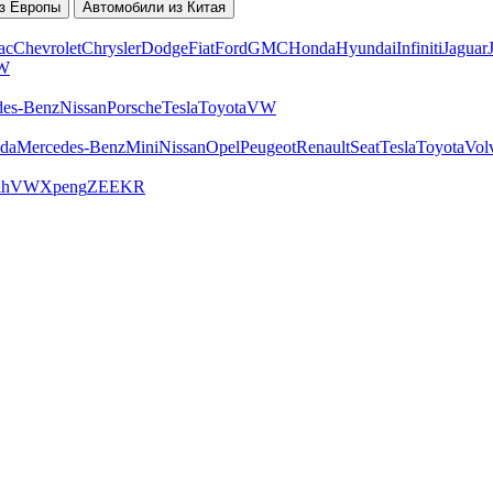
з Европы
Автомобили из Китая
ac
Chevrolet
Chrysler
Dodge
Fiat
Ford
GMC
Honda
Hyundai
Infiniti
Jaguar
W
des-Benz
Nissan
Porsche
Tesla
Toyota
VW
da
Mercedes-Benz
Mini
Nissan
Opel
Peugeot
Renault
Seat
Tesla
Toyota
Vol
ah
VW
Xpeng
ZEEKR