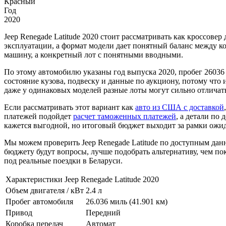
Красный
Год
2020
Jeep Renegade Latitude 2020 стоит рассматривать как кроссове
эксплуатации, а формат модели дает понятный баланс между к
машину, а конкретный лот с понятными вводными.
По этому автомобилю указаны год выпуска 2020, пробег 26036 
состояние кузова, подвеску и данные по аукциону, потому что и
даже у одинаковых моделей разные лоты могут сильно отличать
Если рассматривать этот вариант как
авто из США с доставкой
платежей подойдет
расчет таможенных платежей
, а детали по
кажется выгодной, но итоговый бюджет выходит за рамки ожи
Мы можем проверить Jeep Renegade Latitude по доступным данн
бюджету будут вопросы, лучше подобрать альтернативу, чем пок
под реальные поездки в Беларуси.
Характеристики Jeep Renegade Latitude 2020
Объем двигателя / кВт
2.4 л
Пробег автомобиля
26.036 миль (41.901 км)
Привод
Передний
Коробка передач
Автомат