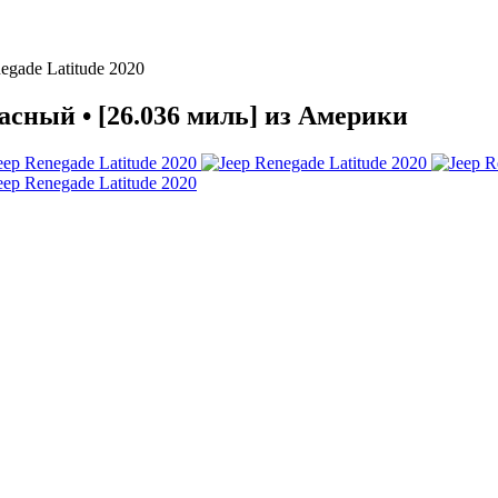
egade Latitude 2020
расный • [26.036 миль] из Америки