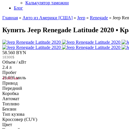
Калькулятор таможни
Блог
Главная
»
Авто из Америки [США]
»
Jeep
»
Renegade
»
Jeep Ren
Купить Jeep Renegade Latitude 2020 • К
58.560 BYN
18300$
Объем / кВт
2.4 л
Пробег
26.036 миль
41.901 км
Привод
Передний
Коробка
Автомат
Топливо
Бензин
Тип кузова
Кроссовер (CUV)
Цвет