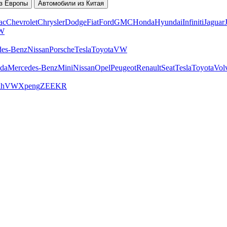
з Европы
Автомобили из Китая
ac
Chevrolet
Chrysler
Dodge
Fiat
Ford
GMC
Honda
Hyundai
Infiniti
Jaguar
W
des-Benz
Nissan
Porsche
Tesla
Toyota
VW
da
Mercedes-Benz
Mini
Nissan
Opel
Peugeot
Renault
Seat
Tesla
Toyota
Vol
ah
VW
Xpeng
ZEEKR