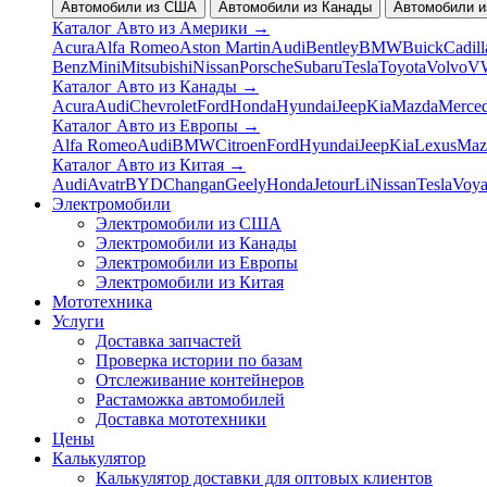
Автомобили из США
Автомобили из Канады
Автомобили и
Каталог Авто из Америки
→
Acura
Alfa Romeo
Aston Martin
Audi
Bentley
BMW
Buick
Cadill
Benz
Mini
Mitsubishi
Nissan
Porsche
Subaru
Tesla
Toyota
Volvo
V
Каталог Авто из Канады
→
Acura
Audi
Chevrolet
Ford
Honda
Hyundai
Jeep
Kia
Mazda
Merce
Каталог Авто из Европы
→
Alfa Romeo
Audi
BMW
Citroen
Ford
Hyundai
Jeep
Kia
Lexus
Maz
Каталог Авто из Китая
→
Audi
Avatr
BYD
Changan
Geely
Honda
Jetour
Li
Nissan
Tesla
Voy
Электромобили
Электромобили из США
Электромобили из Канады
Электромобили из Европы
Электромобили из Китая
Мототехника
Услуги
Доставка запчастей
Проверка истории по базам
Отслеживание контейнеров
Растаможка автомобилей
Доставка мототехники
Цены
Калькулятор
Калькулятор доставки для оптовых клиентов