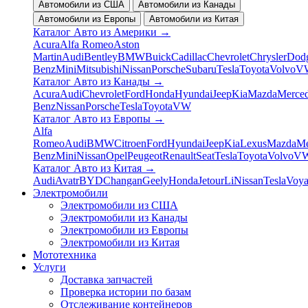
Автомобили из США
Автомобили из Канады
Автомобили из Европы
Автомобили из Китая
Каталог Авто из Америки
→
Acura
Alfa Romeo
Aston
Martin
Audi
Bentley
BMW
Buick
Cadillac
Chevrolet
Chrysler
Dod
Benz
Mini
Mitsubishi
Nissan
Porsche
Subaru
Tesla
Toyota
Volvo
V
Каталог Авто из Канады
→
Acura
Audi
Chevrolet
Ford
Honda
Hyundai
Jeep
Kia
Mazda
Merced
Benz
Nissan
Porsche
Tesla
Toyota
VW
Каталог Авто из Европы
→
Alfa
Romeo
Audi
BMW
Citroen
Ford
Hyundai
Jeep
Kia
Lexus
Mazda
Me
Benz
Mini
Nissan
Opel
Peugeot
Renault
Seat
Tesla
Toyota
Volvo
V
Каталог Авто из Китая
→
Audi
Avatr
BYD
Changan
Geely
Honda
Jetour
Li
Nissan
Tesla
Voy
Электромобили
Электромобили из США
Электромобили из Канады
Электромобили из Европы
Электромобили из Китая
Мототехника
Услуги
Доставка запчастей
Проверка истории по базам
Отслеживание контейнеров