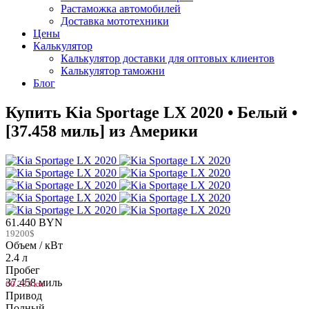
Растаможка автомобилей
Доставка мототехники
Цены
Калькулятор
Калькулятор доставки для оптовых клиентов
Калькулятор таможни
Блог
Купить Kia Sportage LX 2020 • Белый •
[37.458 миль] из Америки
61.440 BYN
19200$
Объем / кВт
2.4 л
Пробег
37.458 миль
60.283 км
Привод
Полный