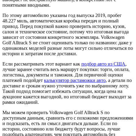
понятными вводными.
По этому автомобилю указаны год выпуска 2019, пробег
48.227 миль, автоматическая коробка передач и полный
привод. Перед покупкой важно проверить историю, кузов,
салон и техническое состояние, потому что итоговая выгода
зависит от состояния конкретного экземпляра. Volkswagen
Golf Alltrack S не стоит оценивать только по названию: даже у
одинаковых моделей разные лоты могут сильно отличаться по
истории и затратам после доставки.
Если рассматривать этот вариант как
подбор авто из США
,
лучше заранее считать весь маршрут покупки: торги, оплата,
логистика, документы и таможня. Для первичной оценки
платежей подойдет
калькулятор растаможки авто
, а детали по
доставке и срокам нужно уточнять уже по выбранному лоту.
Такой подход помогает избежать ситуации, когда цена на
аукционе кажется выгодной, но итоговый бюджет выходит за
рамки ожиданий.
Мы можем проверить Volkswagen Golf Alltrack S по
доступным данным, сравнить его с похожими предложениями
и подсказать, есть ли смысл двигаться дальше. Если по
истории, состоянию или бюджету будут вопросы, лучше
подобрать альтернативу, чем покупать автомобиль без