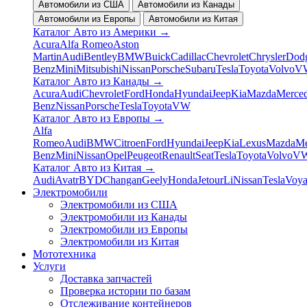
Автомобили из США
Автомобили из Канады
Автомобили из Европы
Автомобили из Китая
Каталог Авто из Америки
→
Acura
Alfa Romeo
Aston
Martin
Audi
Bentley
BMW
Buick
Cadillac
Chevrolet
Chrysler
Dod
Benz
Mini
Mitsubishi
Nissan
Porsche
Subaru
Tesla
Toyota
Volvo
V
Каталог Авто из Канады
→
Acura
Audi
Chevrolet
Ford
Honda
Hyundai
Jeep
Kia
Mazda
Merced
Benz
Nissan
Porsche
Tesla
Toyota
VW
Каталог Авто из Европы
→
Alfa
Romeo
Audi
BMW
Citroen
Ford
Hyundai
Jeep
Kia
Lexus
Mazda
Me
Benz
Mini
Nissan
Opel
Peugeot
Renault
Seat
Tesla
Toyota
Volvo
V
Каталог Авто из Китая
→
Audi
Avatr
BYD
Changan
Geely
Honda
Jetour
Li
Nissan
Tesla
Voy
Электромобили
Электромобили из США
Электромобили из Канады
Электромобили из Европы
Электромобили из Китая
Мототехника
Услуги
Доставка запчастей
Проверка истории по базам
Отслеживание контейнеров