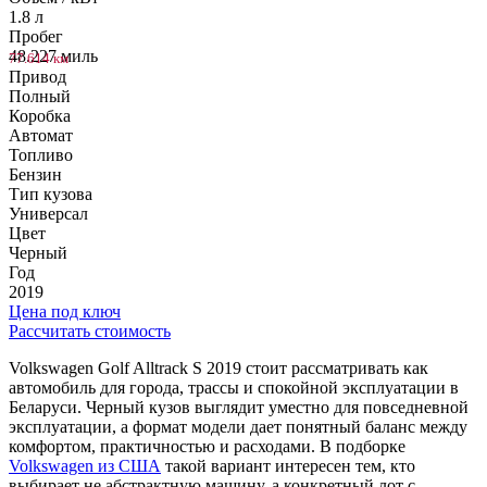
1.8 л
Пробег
48.227 миль
77.614 км
Привод
Полный
Коробка
Автомат
Топливо
Бензин
Тип кузова
Универсал
Цвет
Черный
Год
2019
Цена под ключ
Рассчитать стоимость
Volkswagen Golf Alltrack S 2019 стоит рассматривать как
автомобиль для города, трассы и спокойной эксплуатации в
Беларуси. Черный кузов выглядит уместно для повседневной
эксплуатации, а формат модели дает понятный баланс между
комфортом, практичностью и расходами. В подборке
Volkswagen из США
такой вариант интересен тем, кто
выбирает не абстрактную машину, а конкретный лот с