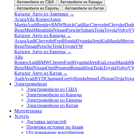
Автомобили из США
Автомобили из Канады
Автомобили из Европы
Автомобили из Китая
Каталог Авто из Америки
→
Acura
Alfa Romeo
Aston
Martin
Audi
Bentley
BMW
Buick
Cadillac
Chevrolet
Chrysler
Dod
Benz
Mini
Mitsubishi
Nissan
Porsche
Subaru
Tesla
Toyota
Volvo
V
Каталог Авто из Канады
→
Acura
Audi
Chevrolet
Ford
Honda
Hyundai
Jeep
Kia
Mazda
Merced
Benz
Nissan
Porsche
Tesla
Toyota
VW
Каталог Авто из Европы
→
Alfa
Romeo
Audi
BMW
Citroen
Ford
Hyundai
Jeep
Kia
Lexus
Mazda
Me
Benz
Mini
Nissan
Opel
Peugeot
Renault
Seat
Tesla
Toyota
Volvo
V
Каталог Авто из Китая
→
Audi
Avatr
BYD
Changan
Geely
Honda
Jetour
Li
Nissan
Tesla
Voy
Электромобили
Электромобили из США
Электромобили из Канады
Электромобили из Европы
Электромобили из Китая
Мототехника
Услуги
Доставка запчастей
Проверка истории по базам
Отслеживание контейнеров