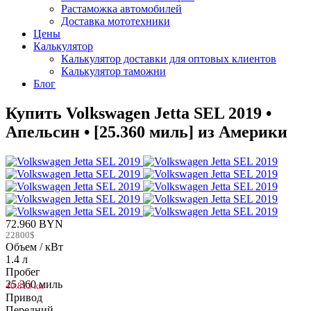
Растаможка автомобилей
Доставка мототехники
Цены
Калькулятор
Калькулятор доставки для оптовых клиентов
Калькулятор таможни
Блог
Купить Volkswagen Jetta SEL 2019 •
Апельсин • [25.360 миль] из Америки
72.960 BYN
22800$
Объем / кВт
1.4 л
Пробег
25.360 миль
40.813 км
Привод
Передний