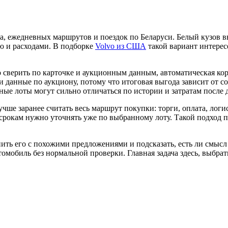
а, ежедневных маршрутов и поездок по Беларуси. Белый кузов в
ю и расходами. В подборке
Volvo из США
такой вариант интерес
 сверить по карточке и аукционным данным, автоматическая кор
и данные по аукциону, потому что итоговая выгода зависит от с
ные лоты могут сильно отличаться по истории и затратам после 
лучше заранее считать весь маршрут покупки: торги, оплата, ло
и срокам нужно уточнять уже по выбранному лоту. Такой подход 
ь его с похожими предложениями и подсказать, есть ли смысл 
томобиль без нормальной проверки. Главная задача здесь, выбрат