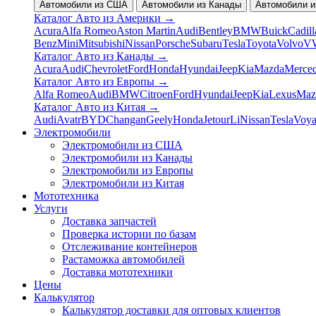
Автомобили из США
Автомобили из Канады
Автомобили и
Каталог Авто из Америки
→
Acura
Alfa Romeo
Aston Martin
Audi
Bentley
BMW
Buick
Cadill
Benz
Mini
Mitsubishi
Nissan
Porsche
Subaru
Tesla
Toyota
Volvo
V
Каталог Авто из Канады
→
Acura
Audi
Chevrolet
Ford
Honda
Hyundai
Jeep
Kia
Mazda
Merce
Каталог Авто из Европы
→
Alfa Romeo
Audi
BMW
Citroen
Ford
Hyundai
Jeep
Kia
Lexus
Maz
Каталог Авто из Китая
→
Audi
Avatr
BYD
Changan
Geely
Honda
Jetour
Li
Nissan
Tesla
Voy
Электромобили
Электромобили из США
Электромобили из Канады
Электромобили из Европы
Электромобили из Китая
Мототехника
Услуги
Доставка запчастей
Проверка истории по базам
Отслеживание контейнеров
Растаможка автомобилей
Доставка мототехники
Цены
Калькулятор
Калькулятор доставки для оптовых клиентов