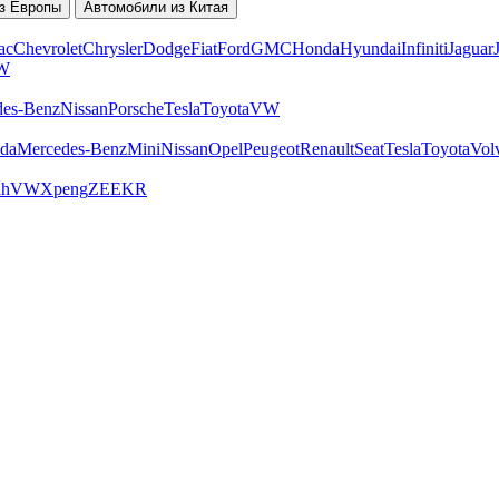
з Европы
Автомобили из Китая
ac
Chevrolet
Chrysler
Dodge
Fiat
Ford
GMC
Honda
Hyundai
Infiniti
Jaguar
W
des-Benz
Nissan
Porsche
Tesla
Toyota
VW
da
Mercedes-Benz
Mini
Nissan
Opel
Peugeot
Renault
Seat
Tesla
Toyota
Vol
ah
VW
Xpeng
ZEEKR