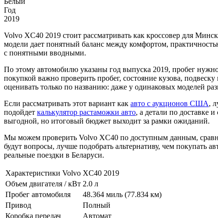
Белый
Год
2019
Volvo XC40 2019 стоит рассматривать как кроссовер для Минск
модели дает понятный баланс между комфортом, практичность
с понятными вводными.
По этому автомобилю указаны год выпуска 2019, пробег нужно
покупкой важно проверить пробег, состояние кузова, подвеску 
оценивать только по названию: даже у одинаковых моделей раз
Если рассматривать этот вариант как
авто с аукционов США
, 
подойдет
калькулятор растаможки авто
, а детали по доставке 
выгодной, но итоговый бюджет выходит за рамки ожиданий.
Мы можем проверить Volvo XC40 по доступным данным, сравнит
будут вопросы, лучше подобрать альтернативу, чем покупать ав
реальные поездки в Беларуси.
Характеристики Volvo XC40 2019
Объем двигателя / кВт
2.0 л
Пробег автомобиля
48.364 миль (77.834 км)
Привод
Полный
Коробка передач
Автомат