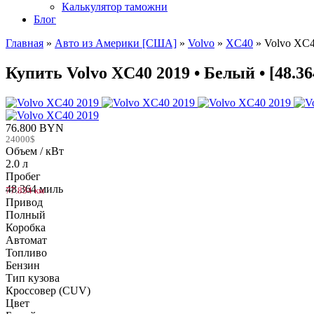
Калькулятор таможни
Блог
Главная
»
Авто из Америки [США]
»
Volvo
»
XC40
»
Volvo XC4
Купить Volvo XC40 2019 • Белый • [48.3
76.800 BYN
24000$
Объем / кВт
2.0 л
Пробег
48.364 миль
77.834 км
Привод
Полный
Коробка
Автомат
Топливо
Бензин
Тип кузова
Кроссовер (CUV)
Цвет