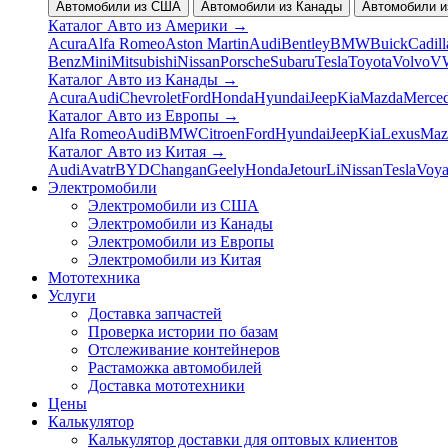
Автомобили из США
Автомобили из Канады
Автомобили и
Каталог Авто из Америки
→
Acura
Alfa Romeo
Aston Martin
Audi
Bentley
BMW
Buick
Cadill
Benz
Mini
Mitsubishi
Nissan
Porsche
Subaru
Tesla
Toyota
Volvo
V
Каталог Авто из Канады
→
Acura
Audi
Chevrolet
Ford
Honda
Hyundai
Jeep
Kia
Mazda
Merce
Каталог Авто из Европы
→
Alfa Romeo
Audi
BMW
Citroen
Ford
Hyundai
Jeep
Kia
Lexus
Maz
Каталог Авто из Китая
→
Audi
Avatr
BYD
Changan
Geely
Honda
Jetour
Li
Nissan
Tesla
Voy
Электромобили
Электромобили из США
Электромобили из Канады
Электромобили из Европы
Электромобили из Китая
Мототехника
Услуги
Доставка запчастей
Проверка истории по базам
Отслеживание контейнеров
Растаможка автомобилей
Доставка мототехники
Цены
Калькулятор
Калькулятор доставки для оптовых клиентов