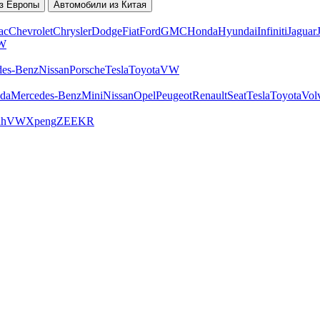
з Европы
Автомобили из Китая
ac
Chevrolet
Chrysler
Dodge
Fiat
Ford
GMC
Honda
Hyundai
Infiniti
Jaguar
W
des-Benz
Nissan
Porsche
Tesla
Toyota
VW
da
Mercedes-Benz
Mini
Nissan
Opel
Peugeot
Renault
Seat
Tesla
Toyota
Vol
ah
VW
Xpeng
ZEEKR