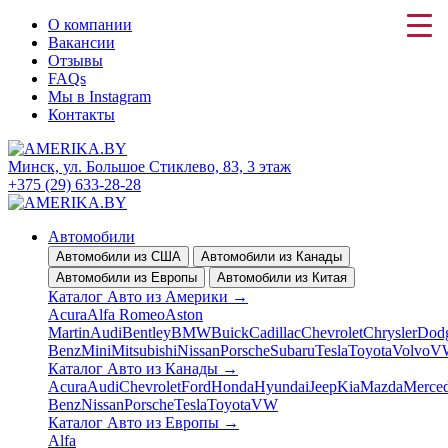
О компании
Вакансии
Отзывы
FAQs
Мы в Instagram
Контакты
Минск, ул. Большое Стиклево, 83, 3 этаж
+375 (29) 633-28-28
Автомобили
Автомобили из США
Автомобили из Канады
Автомобили из Европы
Автомобили из Китая
Каталог Авто из Америки
→
Acura
Alfa Romeo
Aston
Martin
Audi
Bentley
BMW
Buick
Cadillac
Chevrolet
Chrysler
Dod
Benz
Mini
Mitsubishi
Nissan
Porsche
Subaru
Tesla
Toyota
Volvo
V
Каталог Авто из Канады
→
Acura
Audi
Chevrolet
Ford
Honda
Hyundai
Jeep
Kia
Mazda
Merced
Benz
Nissan
Porsche
Tesla
Toyota
VW
Каталог Авто из Европы
→
Alfa