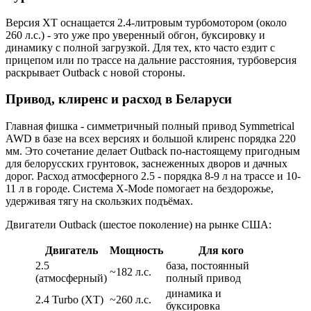
Версия XT оснащается 2.4-литровым турбомотором (около
260 л.с.) - это уже про уверенный обгон, буксировку и
динамику с полной загрузкой. Для тех, кто часто ездит с
прицепом или по трассе на дальние расстояния, турбоверсия
раскрывает Outback с новой стороны.
Привод, клиренс и расход в Беларуси
Главная фишка - симметричный полный привод Symmetrical
AWD в базе на всех версиях и большой клиренс порядка 220
мм. Это сочетание делает Outback по-настоящему пригодным
для белорусских грунтовок, заснеженных дворов и дачных
дорог. Расход атмосферного 2.5 - порядка 8-9 л на трассе и 10-
11 л в городе. Система X-Mode помогает на бездорожье,
удерживая тягу на скользких подъёмах.
Двигатели Outback (шестое поколение) на рынке США:
Двигатель
Мощность
Для кого
2.5
база, постоянный
~182 л.с.
(атмосферный)
полный привод
динамика и
2.4 Turbo (XT)
~260 л.с.
буксировка