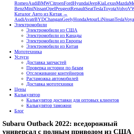
Romeo
Audi
BMW
Citroen
Ford
Hyundai
Jeep
Kia
Lexus
Mazda
Me
Benz
Mini
Nissan
Opel
Peugeot
Renault
Seat
Tesla
Toyota
Volvo
V
Каталог Авто из Китая
→
Audi
Avatr
BYD
Changan
Geely
Honda
Jetour
Li
Nissan
Tesla
Voy
Электромобили
Электромобили из США
Электромобили из Канады
Электромобили из Европы
Электромобили из Китая
Мототехника
Услуги
Доставка запчастей
Проверка истории по базам
Отслеживание контейнеров
Растаможка автомобилей
Доставка мототехники
Цены
Калькулятор
Калькулятор доставки для оптовых клиентов
Калькулятор таможни
Блог
Subaru Outback 2022: вседорожный
универсал с полным приводом из США