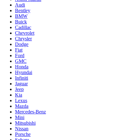
Audi
Bentley
BMW
Buick
Cadillac
Chevrolet
Chrysler
Dodge
Fiat
Ford
GMC
Honda
Hyundai
Infiniti
Jaguar
Jeep
Kia
Lexus
Mazda
Mercedes-Benz
Mini
Mitsubishi
Nissan
Porsche
Subaru