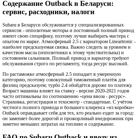
Содержание Outback в Беларуси:
сервис, расходники, налоги
Subaru в Беларуси обслуживается у специализированных
сервисов - оппозитные моторы и постоянный полный привод
имеют свою специфику, поэтому лучше выбирать мастера с
опытом по марке. Атмосферный 2.5 с вариатором Lineartronic -
наиболее предсказуемая связка. Важно следить за уровнем и
качеством масла (оппозитники к этому чувствительны) и
состоянием сальников. Полный привод и вариатор требуют
обслуживания строго по регламенту, тогда ресурс высокий.
По растаможке атмосферный 2.5 попадает в умеренную
категорию, поэтому совокупный таможенный платёж для
физлиц предсказуем; турбо 2.4 обойдётся дороже по платежу.
Возраст машины влияет на ставку - версии 2020-2021 годов
часто оптимальны по соотношению «цена ввоза - ресурс».
Страховка, регистрация и техосмотр - стандартные. С учётом
честного полного привода и большого клиренса «из коробки»
Outback оправдывает себя для тех, кто реально ездит за город:
он заменяет более дорогой и прожорливый внедорожник при
заметно меньших затратах на топливо и содержание.
FAQ по Subaru Outback и ввозу из