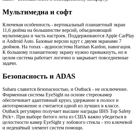
Мультимедиа и софт
Ключевая особенность - вертикальный планшетный экран
11,6 дюйма на большинстве версий, объединяющий
мультимедиа и часть настроек. Поддерживаются Apple CarPlay
и Android Auto. Базовые версии идут с двумя экранами 7
дюймов. На топах - аудиосистема Harman Kardon, навигация.
К большому планшетному экрану нужно привыкнуть, но в
целом система работает логично и закрывает повседневные
задачи.
Безопасность и ADAS
Subaru славится безопасностью, и Outback - не исключение.
Фирменная система EyeSight на основе стереокамер
обеспечивает адаптивный круиз, удержание в полосе и
автоторможение и считается одной из лучших в классе.
Outback регулярно получает высшие награды IIHS Top Safety
Pick+. При выборе битого лота из США важно убедиться в
целостности камер EyeSight у лобового стекла - это ключевой
и недешёвый элемент систем помощи.