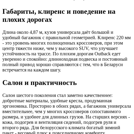
Габариты, клиренс и поведение на
плохих дорогах
Длина около 4,87 м, кузов универсала даёт большой и
удобный багажник с правильной геометрией. Клиренс 220 мм
- это уровень многих полноценных кроссоверов, при этом
центр тяжести ниже, чем у высокого SUV, что улучшает
устойчивость на трассе. По плохим дорогам Outback едет
уверенно и спокойно: длинноходная подвеска и постоянный
полный привод хорошо справляются с тем, что в Беларуси
встречается на каждом шагу.
Салон и практичность
Салон шестого поколения стал заметно качественнее:
добротные материалы, удобные кресла, продуманная
эргономика. Просторно в обоих рядах, а багажник универсала
вместительнее, чем у многих кроссоверов сопоставимого
размера, и удобнее для длинных грузов. На старших версиях -
кожа, подогрев и вентиляция сидений, подогрев руля и
второго ряда. Для белорусского климата богатый зимний
пакет - весомый плюс к повседневному комфорту.