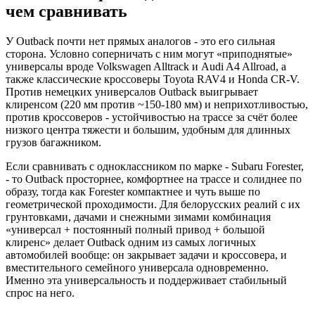
чем сравнивать
У Outback почти нет прямых аналогов - это его сильная
сторона. Условно соперничать с ним могут «приподнятые»
универсалы вроде Volkswagen Alltrack и Audi A4 Allroad, а
также классические кроссоверы Toyota RAV4 и Honda CR-V.
Против немецких универсалов Outback выигрывает
клиренсом (220 мм против ~150-180 мм) и неприхотливостью,
против кроссоверов - устойчивостью на трассе за счёт более
низкого центра тяжести и большим, удобным для длинных
грузов багажником.
Если сравнивать с одноклассником по марке - Subaru Forester,
- то Outback просторнее, комфортнее на трассе и солиднее по
образу, тогда как Forester компактнее и чуть выше по
геометрической проходимости. Для белорусских реалий с их
грунтовками, дачами и снежными зимами комбинация
«универсал + постоянный полный привод + большой
клиренс» делает Outback одним из самых логичных
автомобилей вообще: он закрывает задачи и кроссовера, и
вместительного семейного универсала одновременно.
Именно эта универсальность и поддерживает стабильный
спрос на него.