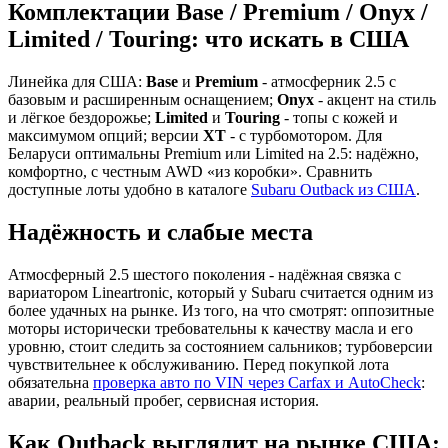
Комплектации Base / Premium / Onyx /
Limited / Touring: что искать в США
Линейка для США:
Base
и
Premium
- атмосферник 2.5 с
базовым и расширенным оснащением;
Onyx
- акцент на стиль
и лёгкое бездорожье;
Limited
и
Touring
- топы с кожей и
максимумом опций; версии
XT
- с турбомотором. Для
Беларуси оптимальны Premium или Limited на 2.5: надёжно,
комфортно, с честным AWD «из коробки». Сравнить
доступные лоты удобно в каталоге
Subaru Outback из США
.
Надёжность и слабые места
Атмосферный 2.5 шестого поколения - надёжная связка с
вариатором Lineartronic, который у Subaru считается одним из
более удачных на рынке. Из того, на что смотрят: оппозитные
моторы исторически требовательны к качеству масла и его
уровню, стоит следить за состоянием сальников; турбоверсии
чувствительнее к обслуживанию. Перед покупкой лота
обязательна
проверка авто по VIN через Carfax и AutoCheck
:
аварии, реальный пробег, сервисная история.
Как Outback выглядит на рынке США: