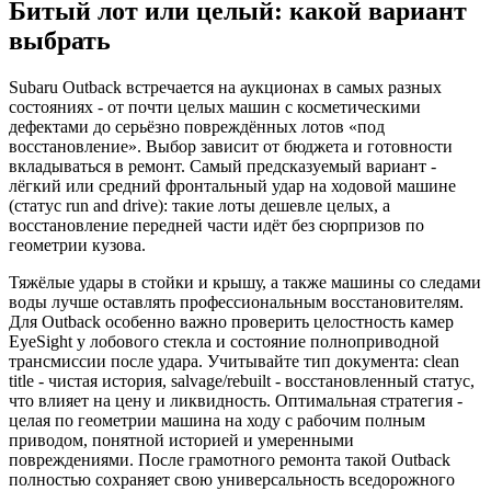
Битый лот или целый: какой вариант
выбрать
Subaru Outback встречается на аукционах в самых разных
состояниях - от почти целых машин с косметическими
дефектами до серьёзно повреждённых лотов «под
восстановление». Выбор зависит от бюджета и готовности
вкладываться в ремонт. Самый предсказуемый вариант -
лёгкий или средний фронтальный удар на ходовой машине
(статус run and drive): такие лоты дешевле целых, а
восстановление передней части идёт без сюрпризов по
геометрии кузова.
Тяжёлые удары в стойки и крышу, а также машины со следами
воды лучше оставлять профессиональным восстановителям.
Для Outback особенно важно проверить целостность камер
EyeSight у лобового стекла и состояние полноприводной
трансмиссии после удара. Учитывайте тип документа: clean
title - чистая история, salvage/rebuilt - восстановленный статус,
что влияет на цену и ликвидность. Оптимальная стратегия -
целая по геометрии машина на ходу с рабочим полным
приводом, понятной историей и умеренными
повреждениями. После грамотного ремонта такой Outback
полностью сохраняет свою универсальность вседорожного