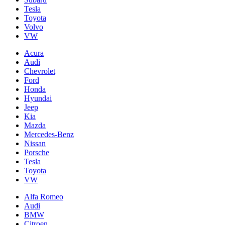
Tesla
Toyota
Volvo
VW
Acura
Audi
Chevrolet
Ford
Honda
Hyundai
Jeep
Kia
Mazda
Mercedes-Benz
Nissan
Porsche
Tesla
Toyota
VW
Alfa Romeo
Audi
BMW
Citroen