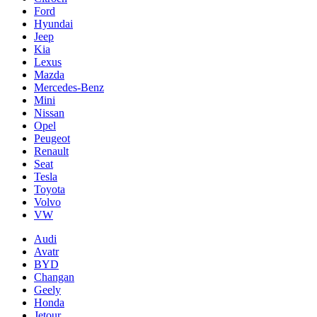
Ford
Hyundai
Jeep
Kia
Lexus
Mazda
Mercedes-Benz
Mini
Nissan
Opel
Peugeot
Renault
Seat
Tesla
Toyota
Volvo
VW
Audi
Avatr
BYD
Changan
Geely
Honda
Jetour