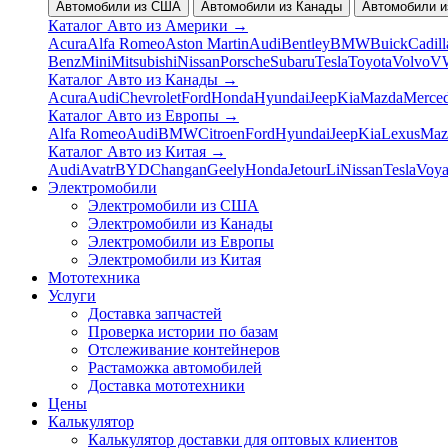
Автомобили из США
Автомобили из Канады
Автомобили и
Каталог Авто из Америки
→
Acura
Alfa Romeo
Aston Martin
Audi
Bentley
BMW
Buick
Cadill
Benz
Mini
Mitsubishi
Nissan
Porsche
Subaru
Tesla
Toyota
Volvo
V
Каталог Авто из Канады
→
Acura
Audi
Chevrolet
Ford
Honda
Hyundai
Jeep
Kia
Mazda
Merce
Каталог Авто из Европы
→
Alfa Romeo
Audi
BMW
Citroen
Ford
Hyundai
Jeep
Kia
Lexus
Maz
Каталог Авто из Китая
→
Audi
Avatr
BYD
Changan
Geely
Honda
Jetour
Li
Nissan
Tesla
Voy
Электромобили
Электромобили из США
Электромобили из Канады
Электромобили из Европы
Электромобили из Китая
Мототехника
Услуги
Доставка запчастей
Проверка истории по базам
Отслеживание контейнеров
Растаможка автомобилей
Доставка мототехники
Цены
Калькулятор
Калькулятор доставки для оптовых клиентов