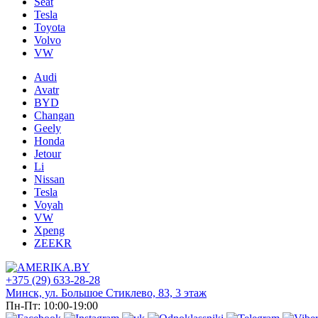
Seat
Tesla
Toyota
Volvo
VW
Audi
Avatr
BYD
Changan
Geely
Honda
Jetour
Li
Nissan
Tesla
Voyah
VW
Xpeng
ZEEKR
+375 (29) 633-28-28
Минск, ул. Большое Стиклево, 83, 3 этаж
Пн-Пт: 10:00-19:00