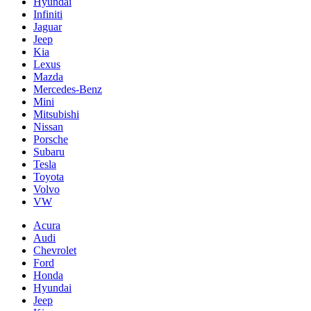
Hyundai
Infiniti
Jaguar
Jeep
Kia
Lexus
Mazda
Mercedes-Benz
Mini
Mitsubishi
Nissan
Porsche
Subaru
Tesla
Toyota
Volvo
VW
Acura
Audi
Chevrolet
Ford
Honda
Hyundai
Jeep