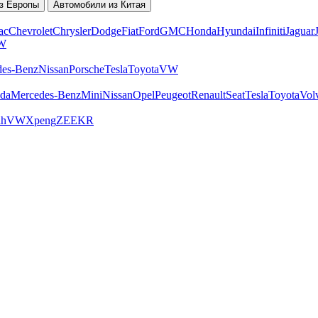
з Европы
Автомобили из Китая
ac
Chevrolet
Chrysler
Dodge
Fiat
Ford
GMC
Honda
Hyundai
Infiniti
Jaguar
W
des-Benz
Nissan
Porsche
Tesla
Toyota
VW
da
Mercedes-Benz
Mini
Nissan
Opel
Peugeot
Renault
Seat
Tesla
Toyota
Vol
ah
VW
Xpeng
ZEEKR