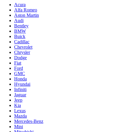
Acura
Alfa Romeo
Aston Martin
Audi
Bentley
BMW
Buick
Cadillac
Chevrolet
Chrysler
Dodge
Fiat
Ford
GMC
Honda
Hyundai
Infiniti
Jaguar
Jeep
Kia
Lexus
Mazda
Mercedes-Benz
Mini
Mitsubishi