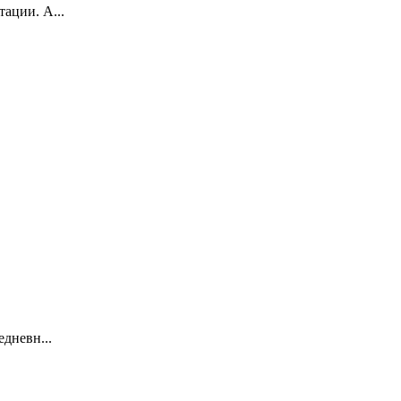
ации. А...
едневн...