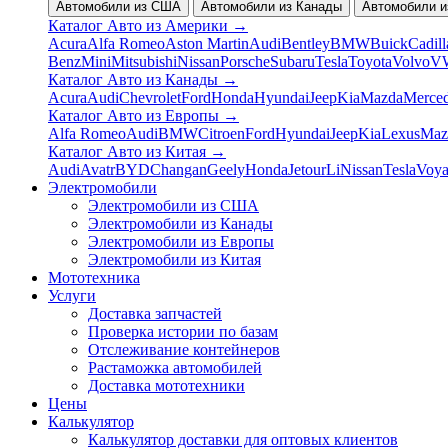
Автомобили из США
Автомобили из Канады
Автомобили и
Каталог Авто из Америки
→
Acura
Alfa Romeo
Aston Martin
Audi
Bentley
BMW
Buick
Cadill
Benz
Mini
Mitsubishi
Nissan
Porsche
Subaru
Tesla
Toyota
Volvo
V
Каталог Авто из Канады
→
Acura
Audi
Chevrolet
Ford
Honda
Hyundai
Jeep
Kia
Mazda
Merce
Каталог Авто из Европы
→
Alfa Romeo
Audi
BMW
Citroen
Ford
Hyundai
Jeep
Kia
Lexus
Maz
Каталог Авто из Китая
→
Audi
Avatr
BYD
Changan
Geely
Honda
Jetour
Li
Nissan
Tesla
Voy
Электромобили
Электромобили из США
Электромобили из Канады
Электромобили из Европы
Электромобили из Китая
Мототехника
Услуги
Доставка запчастей
Проверка истории по базам
Отслеживание контейнеров
Растаможка автомобилей
Доставка мототехники
Цены
Калькулятор
Калькулятор доставки для оптовых клиентов