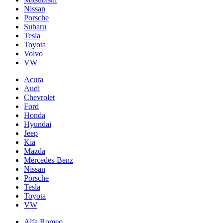
Nissan
Porsche
Subaru
Tesla
Toyota
Volvo
VW
Acura
Audi
Chevrolet
Ford
Honda
Hyundai
Jeep
Kia
Mazda
Mercedes-Benz
Nissan
Porsche
Tesla
Toyota
VW
Alfa Romeo