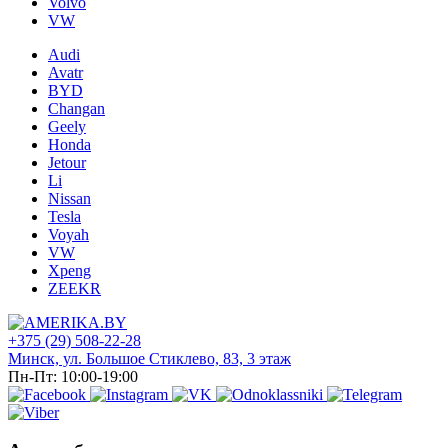
Volvo
VW
Audi
Avatr
BYD
Changan
Geely
Honda
Jetour
Li
Nissan
Tesla
Voyah
VW
Xpeng
ZEEKR
+375 (29) 508-22-28
Минск, ул. Большое Стиклево, 83, 3 этаж
Пн-Пт: 10:00-19:00