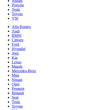
Nissan
Porsche
Tesla
Toyota
VW
Alfa Romeo
Audi
BMW
Citroen
Ford
Hyundai
Jeep
Kia
Lexus
Mazda
Mercedes-Benz
Mini
Nissan
Opel
Peugeot
Renault
Seat
Tesla
Toyota