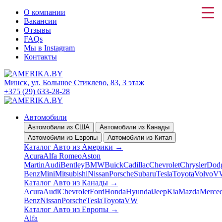
О компании
Вакансии
Отзывы
FAQs
Мы в Instagram
Контакты
Минск, ул. Большое Стиклево, 83, 3 этаж
+375 (29) 633-28-28
Автомобили
Автомобили из США
Автомобили из Канады
Автомобили из Европы
Автомобили из Китая
Каталог Авто из Америки
→
Acura
Alfa Romeo
Aston
Martin
Audi
Bentley
BMW
Buick
Cadillac
Chevrolet
Chrysler
Dod
Benz
Mini
Mitsubishi
Nissan
Porsche
Subaru
Tesla
Toyota
Volvo
V
Каталог Авто из Канады
→
Acura
Audi
Chevrolet
Ford
Honda
Hyundai
Jeep
Kia
Mazda
Merced
Benz
Nissan
Porsche
Tesla
Toyota
VW
Каталог Авто из Европы
→
Alfa