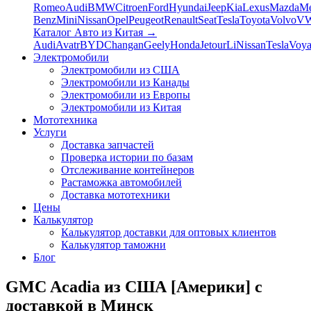
Romeo
Audi
BMW
Citroen
Ford
Hyundai
Jeep
Kia
Lexus
Mazda
Me
Benz
Mini
Nissan
Opel
Peugeot
Renault
Seat
Tesla
Toyota
Volvo
V
Каталог Авто из Китая
→
Audi
Avatr
BYD
Changan
Geely
Honda
Jetour
Li
Nissan
Tesla
Voy
Электромобили
Электромобили из США
Электромобили из Канады
Электромобили из Европы
Электромобили из Китая
Мототехника
Услуги
Доставка запчастей
Проверка истории по базам
Отслеживание контейнеров
Растаможка автомобилей
Доставка мототехники
Цены
Калькулятор
Калькулятор доставки для оптовых клиентов
Калькулятор таможни
Блог
GMC Acadia из США [Америки] с
доставкой в Минск