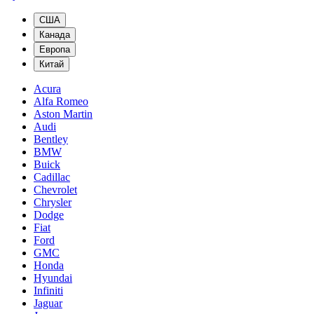
США
Канада
Европа
Китай
Acura
Alfa Romeo
Aston Martin
Audi
Bentley
BMW
Buick
Cadillac
Chevrolet
Chrysler
Dodge
Fiat
Ford
GMC
Honda
Hyundai
Infiniti
Jaguar