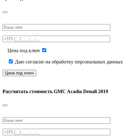
Please
leave
this
field
empty.
Цена под ключ
Даю согласие на обработку персональных данных
Рассчитать стоимость
GMC Acadia Denali 2019
Please
leave
this
field
empty.