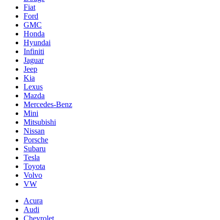
Fiat
Ford
GMC
Honda
Hyundai
Infiniti
Jaguar
Jeep
Kia
Lexus
Mazda
Mercedes-Benz
Mini
Mitsubishi
Nissan
Porsche
Subaru
Tesla
Toyota
Volvo
VW
Acura
Audi
Chevrolet