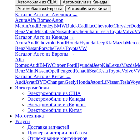
Автомобили из США
Автомобили из Канады
Автомобили из Европы
Автомобили из Китая
Каталог Авто из Америки
→
Acura
Alfa Romeo
Aston
Martin
Audi
Bentley
BMW
Buick
Cadillac
Chevrolet
Chrysler
Dod
Benz
Mini
Mitsubishi
Nissan
Porsche
Subaru
Tesla
Toyota
Volvo
V
Каталог Авто из Канады
→
Acura
Audi
Chevrolet
Ford
Honda
Hyundai
Jeep
Kia
Mazda
Merced
Benz
Nissan
Porsche
Tesla
Toyota
VW
Каталог Авто из Европы
→
Alfa
Romeo
Audi
BMW
Citroen
Ford
Hyundai
Jeep
Kia
Lexus
Mazda
Me
Benz
Mini
Nissan
Opel
Peugeot
Renault
Seat
Tesla
Toyota
Volvo
V
Каталог Авто из Китая
→
Audi
Avatr
BYD
Changan
Geely
Honda
Jetour
Li
Nissan
Tesla
Voy
Электромобили
Электромобили из США
Электромобили из Канады
Электромобили из Европы
Электромобили из Китая
Мототехника
Услуги
Доставка запчастей
Проверка истории по базам
Отслеживание контейнеров