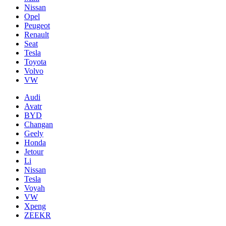
Nissan
Opel
Peugeot
Renault
Seat
Tesla
Toyota
Volvo
VW
Audi
Avatr
BYD
Changan
Geely
Honda
Jetour
Li
Nissan
Tesla
Voyah
VW
Xpeng
ZEEKR