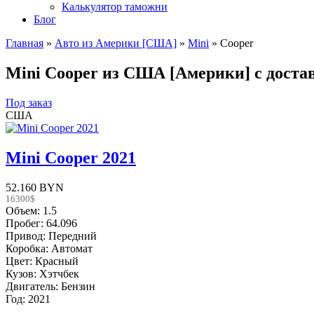
Калькулятор таможни
Блог
Главная
»
Авто из Америки [США]
»
Mini
»
Cooper
Mini Cooper из США [Америки] с доста
Под заказ
США
Mini Cooper 2021
52.160 BYN
16300$
Объем: 1.5
Пробег: 64.096
Привод: Передний
Коробка: Автомат
Цвет: Красный
Кузов: Хэтчбек
Двигатель: Бензин
Год: 2021