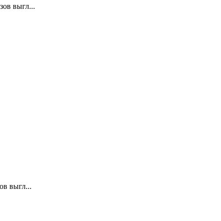
ов выгл...
в выгл...