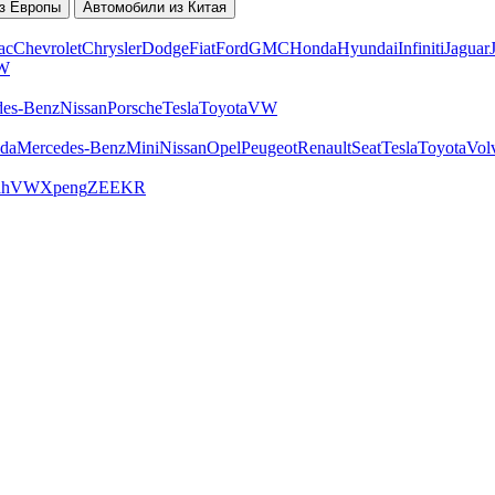
з Европы
Автомобили из Китая
ac
Chevrolet
Chrysler
Dodge
Fiat
Ford
GMC
Honda
Hyundai
Infiniti
Jaguar
W
des-Benz
Nissan
Porsche
Tesla
Toyota
VW
da
Mercedes-Benz
Mini
Nissan
Opel
Peugeot
Renault
Seat
Tesla
Toyota
Vol
ah
VW
Xpeng
ZEEKR