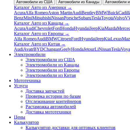
Автомобили из США
Автомобили из Канады
Автомобили и
Каталог Авто из Америки
→
Acura
Alfa Romeo
Aston Martin
Audi
Bentley
BMW
Buick
Cadill
Benz
Mini
Mitsubishi
Nissan
Porsche
Subaru
Tesla
Toyota
Volvo
V
Каталог Авто из Канады
→
Acura
Audi
Chevrolet
Ford
Honda
Hyundai
Jeep
Kia
Mazda
Merce
Каталог Авто из Европы
→
Alfa Romeo
Audi
BMW
Citroen
Ford
Hyundai
Jeep
Kia
Lexus
Maz
Каталог Авто из Китая
→
Audi
Avatr
BYD
Changan
Geely
Honda
Jetour
Li
Nissan
Tesla
Voy
Электромобили
Электромобили из США
Электромобили из Канады
Электромобили из Европы
Электромобили из Китая
Мототехника
Услуги
Доставка запчастей
Проверка истории по базам
Отслеживание контейнеров
Растаможка автомобилей
Доставка мототехники
Цены
Калькулятор
Калькулятор доставки для оптовых клиентов