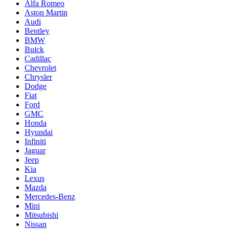
Alfa Romeo
Aston Martin
Audi
Bentley
BMW
Buick
Cadillac
Chevrolet
Chrysler
Dodge
Fiat
Ford
GMC
Honda
Hyundai
Infiniti
Jaguar
Jeep
Kia
Lexus
Mazda
Mercedes-Benz
Mini
Mitsubishi
Nissan