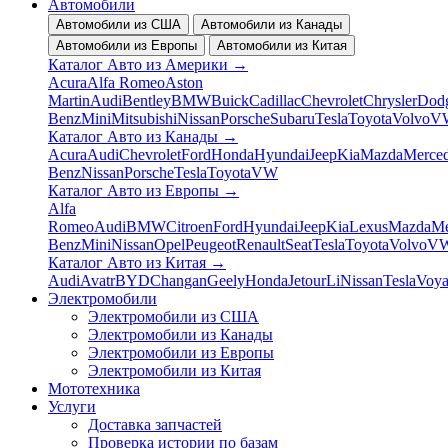
Автомобили
Автомобили из США
Автомобили из Канады
Автомобили из Европы
Автомобили из Китая
Каталог Авто из Америки
→
Acura
Alfa Romeo
Aston
Martin
Audi
Bentley
BMW
Buick
Cadillac
Chevrolet
Chrysler
Dod
Benz
Mini
Mitsubishi
Nissan
Porsche
Subaru
Tesla
Toyota
Volvo
V
Каталог Авто из Канады
→
Acura
Audi
Chevrolet
Ford
Honda
Hyundai
Jeep
Kia
Mazda
Merced
Benz
Nissan
Porsche
Tesla
Toyota
VW
Каталог Авто из Европы
→
Alfa
Romeo
Audi
BMW
Citroen
Ford
Hyundai
Jeep
Kia
Lexus
Mazda
Me
Benz
Mini
Nissan
Opel
Peugeot
Renault
Seat
Tesla
Toyota
Volvo
V
Каталог Авто из Китая
→
Audi
Avatr
BYD
Changan
Geely
Honda
Jetour
Li
Nissan
Tesla
Voy
Электромобили
Электромобили из США
Электромобили из Канады
Электромобили из Европы
Электромобили из Китая
Мототехника
Услуги
Доставка запчастей
Проверка истории по базам