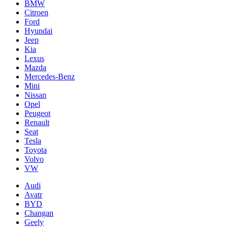
BMW
Citroen
Ford
Hyundai
Jeep
Kia
Lexus
Mazda
Mercedes-Benz
Mini
Nissan
Opel
Peugeot
Renault
Seat
Tesla
Toyota
Volvo
VW
Audi
Avatr
BYD
Changan
Geely