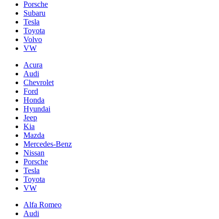
Porsche
Subaru
Tesla
Toyota
Volvo
VW
Acura
Audi
Chevrolet
Ford
Honda
Hyundai
Jeep
Kia
Mazda
Mercedes-Benz
Nissan
Porsche
Tesla
Toyota
VW
Alfa Romeo
Audi