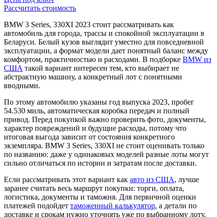
Рассчитать стоимость
BMW 3 Series, 330XI 2023 стоит рассматривать как
автомобиль для города, трассы и спокойной эксплуатации в
Беларуси. Белый кузов выглядит уместно для повседневной
эксплуатации, а формат модели дает понятный баланс между
комфортом, практичностью и расходами. В подборке
BMW из
США
такой вариант интересен тем, кто выбирает не
абстрактную машину, а конкретный лот с понятными
вводными.
По этому автомобилю указаны год выпуска 2023, пробег
54.530 миль, автоматическая коробка передач и полный
привод. Перед покупкой важно проверить фото, документы,
характер повреждений и будущие расходы, потому что
итоговая выгода зависит от состояния конкретного
экземпляра. BMW 3 Series, 330XI не стоит оценивать только
по названию: даже у одинаковых моделей разные лоты могут
сильно отличаться по истории и затратам после доставки.
Если рассматривать этот вариант как
авто из США
, лучше
заранее считать весь маршрут покупки: торги, оплата,
логистика, документы и таможня. Для первичной оценки
платежей подойдет
таможенный калькулятор
, а детали по
доставке и срокам нужно уточнять уже по выбранному лоту.