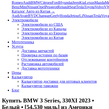
Romeo
Audi
BMW
Citroen
Ford
Hyundai
Jeep
Kia
Lexus
Mazda
Me
Benz
Mini
Nissan
Opel
Peugeot
Renault
Seat
Tesla
Toyota
Volvo
V
Каталог Авто из Китая
→
Audi
Avatr
BYD
Changan
Geely
Honda
Jetour
Li
Nissan
Tesla
Voy
Электромобили
Электромобили из США
Электромобили из Канады
Электромобили из Европы
Электромобили из Китая
Мототехника
Услуги
Доставка запчастей
Проверка истории по базам
Отслеживание контейнеров
Растаможка автомобилей
Доставка мототехники
Цены
Калькулятор
Калькулятор доставки для оптовых клиентов
Калькулятор таможни
Блог
Купить BMW 3 Series, 330XI 2023 •
Белый • [54.530 миль] из Америки