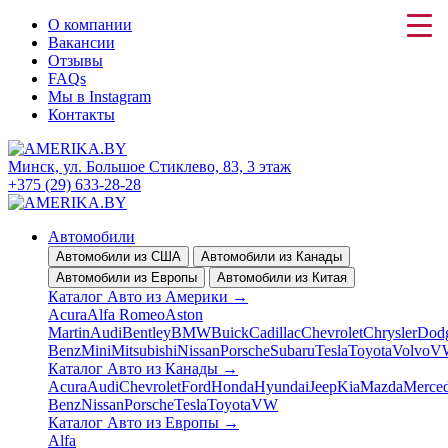
О компании
Вакансии
Отзывы
FAQs
Мы в Instagram
Контакты
Минск, ул. Большое Стиклево, 83, 3 этаж
+375 (29) 633-28-28
Автомобили
Автомобили из США
Автомобили из Канады
Автомобили из Европы
Автомобили из Китая
Каталог Авто из Америки
→
Acura
Alfa Romeo
Aston
Martin
Audi
Bentley
BMW
Buick
Cadillac
Chevrolet
Chrysler
Dod
Benz
Mini
Mitsubishi
Nissan
Porsche
Subaru
Tesla
Toyota
Volvo
V
Каталог Авто из Канады
→
Acura
Audi
Chevrolet
Ford
Honda
Hyundai
Jeep
Kia
Mazda
Merced
Benz
Nissan
Porsche
Tesla
Toyota
VW
Каталог Авто из Европы
→
Alfa