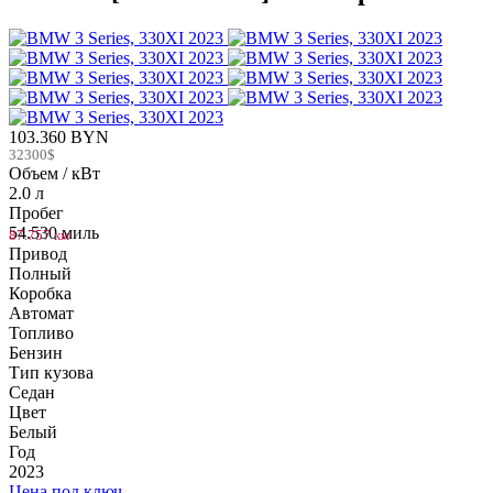
103.360 BYN
32300$
Объем / кВт
2.0 л
Пробег
54.530 миль
87.757 км
Привод
Полный
Коробка
Автомат
Топливо
Бензин
Тип кузова
Седан
Цвет
Белый
Год
2023
Цена под ключ