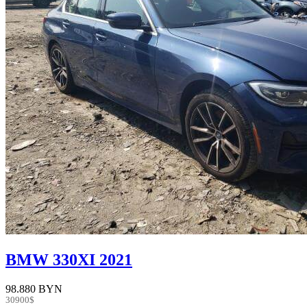
BMW 330XI 2021
98.880 BYN
30900$