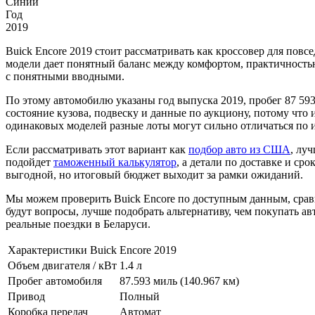
Синий
Год
2019
Buick Encore 2019 стоит рассматривать как кроссовер для повс
модели дает понятный баланс между комфортом, практичность
с понятными вводными.
По этому автомобилю указаны год выпуска 2019, пробег 87 593
состояние кузова, подвеску и данные по аукциону, потому что 
одинаковых моделей разные лоты могут сильно отличаться по и
Если рассматривать этот вариант как
подбор авто из США
, лу
подойдет
таможенный калькулятор
, а детали по доставке и ср
выгодной, но итоговый бюджет выходит за рамки ожиданий.
Мы можем проверить Buick Encore по доступным данным, сравн
будут вопросы, лучше подобрать альтернативу, чем покупать ав
реальные поездки в Беларуси.
Характеристики Buick Encore 2019
Объем двигателя / кВт
1.4 л
Пробег автомобиля
87.593 миль (140.967 км)
Привод
Полный
Коробка передач
Автомат