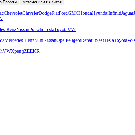
з Европы
Автомобили из Китая
ac
Chevrolet
Chrysler
Dodge
Fiat
Ford
GMC
Honda
Hyundai
Infiniti
Jaguar
W
des-Benz
Nissan
Porsche
Tesla
Toyota
VW
da
Mercedes-Benz
Mini
Nissan
Opel
Peugeot
Renault
Seat
Tesla
Toyota
Vol
ah
VW
Xpeng
ZEEKR