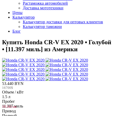
Растаможка автомобилей
Доставка мототехники
Цены
Калькулятор
Калькулятор доставки для оптовых клиентов
Калькулятор таможни
Блог
Купить Honda CR-V EX 2020 • Голубой
• [11.397 миль] из Америки
53.440 BYN
16700$
Объем / кВт
1.5 л
Пробег
11.397 миль
18.342 км
Привод
Полный