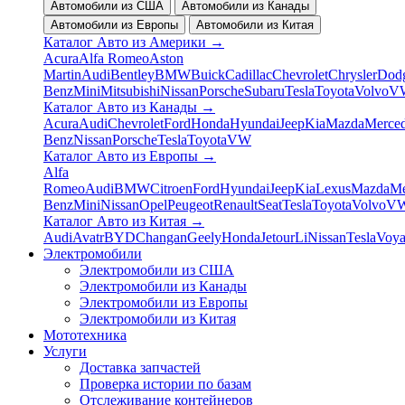
Автомобили из США
Автомобили из Канады
Автомобили из Европы
Автомобили из Китая
Каталог Авто из Америки
→
Acura
Alfa Romeo
Aston
Martin
Audi
Bentley
BMW
Buick
Cadillac
Chevrolet
Chrysler
Dod
Benz
Mini
Mitsubishi
Nissan
Porsche
Subaru
Tesla
Toyota
Volvo
V
Каталог Авто из Канады
→
Acura
Audi
Chevrolet
Ford
Honda
Hyundai
Jeep
Kia
Mazda
Merced
Benz
Nissan
Porsche
Tesla
Toyota
VW
Каталог Авто из Европы
→
Alfa
Romeo
Audi
BMW
Citroen
Ford
Hyundai
Jeep
Kia
Lexus
Mazda
Me
Benz
Mini
Nissan
Opel
Peugeot
Renault
Seat
Tesla
Toyota
Volvo
V
Каталог Авто из Китая
→
Audi
Avatr
BYD
Changan
Geely
Honda
Jetour
Li
Nissan
Tesla
Voy
Электромобили
Электромобили из США
Электромобили из Канады
Электромобили из Европы
Электромобили из Китая
Мототехника
Услуги
Доставка запчастей
Проверка истории по базам
Отслеживание контейнеров