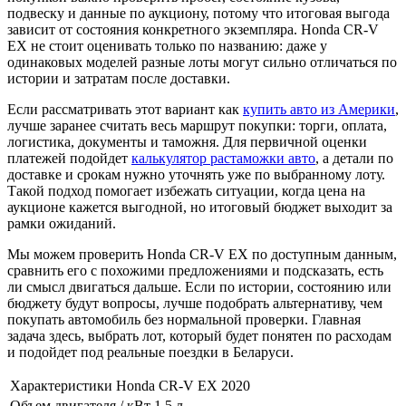
подвеску и данные по аукциону, потому что итоговая выгода
зависит от состояния конкретного экземпляра. Honda CR-V
EX не стоит оценивать только по названию: даже у
одинаковых моделей разные лоты могут сильно отличаться по
истории и затратам после доставки.
Если рассматривать этот вариант как
купить авто из Америки
,
лучше заранее считать весь маршрут покупки: торги, оплата,
логистика, документы и таможня. Для первичной оценки
платежей подойдет
калькулятор растаможки авто
, а детали по
доставке и срокам нужно уточнять уже по выбранному лоту.
Такой подход помогает избежать ситуации, когда цена на
аукционе кажется выгодной, но итоговый бюджет выходит за
рамки ожиданий.
Мы можем проверить Honda CR-V EX по доступным данным,
сравнить его с похожими предложениями и подсказать, есть
ли смысл двигаться дальше. Если по истории, состоянию или
бюджету будут вопросы, лучше подобрать альтернативу, чем
покупать автомобиль без нормальной проверки. Главная
задача здесь, выбрать лот, который будет понятен по расходам
и подойдет под реальные поездки в Беларуси.
Характеристики Honda CR-V EX 2020
Объем двигателя / кВт
1.5 л