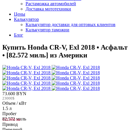
Растаможка автомобилей
Доставка мототехники
Цены
Калькулятор
Калькулятор доставки для оптовых клиентов
Калькулятор таможни
Блог
Купить Honda CR-V, Exl 2018 • Асфальт
• [82.572 миль] из Америки
73.600 BYN
23000$
Объем / кВт
1.5 л
Пробег
82.572 миль
132.886 км
Привод
Передний