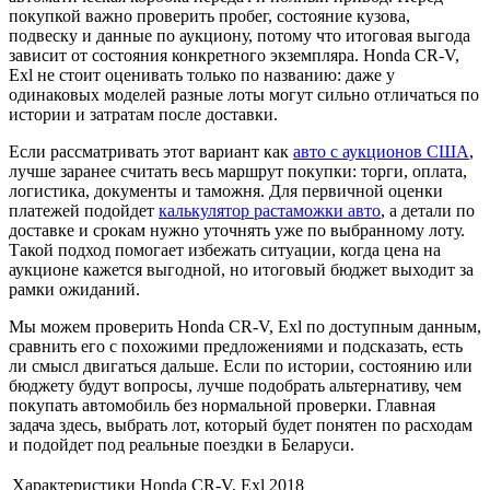
покупкой важно проверить пробег, состояние кузова,
подвеску и данные по аукциону, потому что итоговая выгода
зависит от состояния конкретного экземпляра. Honda CR-V,
Exl не стоит оценивать только по названию: даже у
одинаковых моделей разные лоты могут сильно отличаться по
истории и затратам после доставки.
Если рассматривать этот вариант как
авто с аукционов США
,
лучше заранее считать весь маршрут покупки: торги, оплата,
логистика, документы и таможня. Для первичной оценки
платежей подойдет
калькулятор растаможки авто
, а детали по
доставке и срокам нужно уточнять уже по выбранному лоту.
Такой подход помогает избежать ситуации, когда цена на
аукционе кажется выгодной, но итоговый бюджет выходит за
рамки ожиданий.
Мы можем проверить Honda CR-V, Exl по доступным данным,
сравнить его с похожими предложениями и подсказать, есть
ли смысл двигаться дальше. Если по истории, состоянию или
бюджету будут вопросы, лучше подобрать альтернативу, чем
покупать автомобиль без нормальной проверки. Главная
задача здесь, выбрать лот, который будет понятен по расходам
и подойдет под реальные поездки в Беларуси.
Характеристики Honda CR-V, Exl 2018