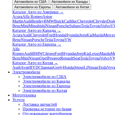
Автомобили из США
Автомобили из Канады
Автомобили из Европы
Автомобили из Китая
Каталог Авто из Америки
→
Acura
Alfa Romeo
Aston
Martin
Audi
Bentley
BMW
Buick
Cadillac
Chevrolet
Chrysler
Dod
Benz
Mini
Mitsubishi
Nissan
Porsche
Subaru
Tesla
Toyota
Volvo
V
Каталог Авто из Канады
→
Acura
Audi
Chevrolet
Ford
Honda
Hyundai
Jeep
Kia
Mazda
Merced
Benz
Nissan
Porsche
Tesla
Toyota
VW
Каталог Авто из Европы
→
Alfa
Romeo
Audi
BMW
Citroen
Ford
Hyundai
Jeep
Kia
Lexus
Mazda
Me
Benz
Mini
Nissan
Opel
Peugeot
Renault
Seat
Tesla
Toyota
Volvo
V
Каталог Авто из Китая
→
Audi
Avatr
BYD
Changan
Geely
Honda
Jetour
Li
Nissan
Tesla
Voy
Электромобили
Электромобили из США
Электромобили из Канады
Электромобили из Европы
Электромобили из Китая
Мототехника
Услуги
Доставка запчастей
Проверка истории по базам
Отслеживание контейнеров