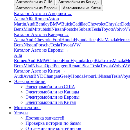
Автомобили из США
Автомобили из Канады
Автомобили из Европы
Автомобили из Китая
Каталог Авто из Америки
→
Acura
Alfa Romeo
Aston
Martin
Audi
Bentley
BMW
Buick
Cadillac
Chevrolet
Chrysler
Dod
Benz
Mini
Mitsubishi
Nissan
Porsche
Subaru
Tesla
Toyota
Volvo
V
Каталог Авто из Канады
→
Acura
Audi
Chevrolet
Ford
Honda
Hyundai
Jeep
Kia
Mazda
Merced
Benz
Nissan
Porsche
Tesla
Toyota
VW
Каталог Авто из Европы
→
Alfa
Romeo
Audi
BMW
Citroen
Ford
Hyundai
Jeep
Kia
Lexus
Mazda
Me
Benz
Mini
Nissan
Opel
Peugeot
Renault
Seat
Tesla
Toyota
Volvo
V
Каталог Авто из Китая
→
Audi
Avatr
BYD
Changan
Geely
Honda
Jetour
Li
Nissan
Tesla
Voy
Электромобили
Электромобили из США
Электромобили из Канады
Электромобили из Европы
Электромобили из Китая
Мототехника
Услуги
Доставка запчастей
Проверка истории по базам
Отслеживание контейнеров