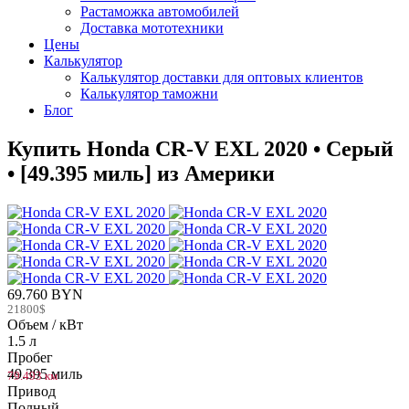
Растаможка автомобилей
Доставка мототехники
Цены
Калькулятор
Калькулятор доставки для оптовых клиентов
Калькулятор таможни
Блог
Купить Honda CR-V EXL 2020 • Серый
• [49.395 миль] из Америки
69.760 BYN
21800$
Объем / кВт
1.5 л
Пробег
49.395 миль
79.493 км
Привод
Полный