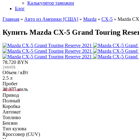
Калькулятор таможни
Блог
Главная
»
Авто из Америки [США]
»
Mazda
»
CX-5
»
Mazda CX-
Купить Mazda CX-5 Grand Touring Reser
78.720 BYN
24600$
Объем / кВт
2.5 л
Пробег
30.077 миль
48.404 км
Привод
Полный
Коробка
Автомат
Топливо
Бензин
Тип кузова
Кроссовер (CUV)