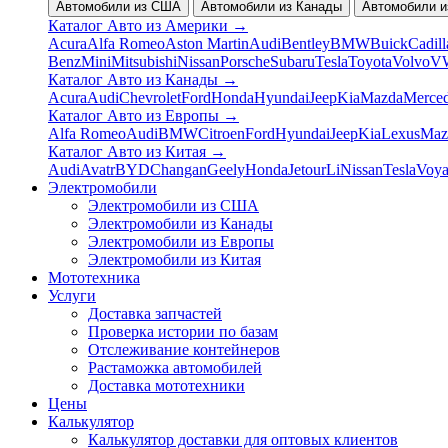
Автомобили из США
Автомобили из Канады
Автомобили и
Каталог Авто из Америки
→
Acura
Alfa Romeo
Aston Martin
Audi
Bentley
BMW
Buick
Cadill
Benz
Mini
Mitsubishi
Nissan
Porsche
Subaru
Tesla
Toyota
Volvo
V
Каталог Авто из Канады
→
Acura
Audi
Chevrolet
Ford
Honda
Hyundai
Jeep
Kia
Mazda
Merce
Каталог Авто из Европы
→
Alfa Romeo
Audi
BMW
Citroen
Ford
Hyundai
Jeep
Kia
Lexus
Maz
Каталог Авто из Китая
→
Audi
Avatr
BYD
Changan
Geely
Honda
Jetour
Li
Nissan
Tesla
Voy
Электромобили
Электромобили из США
Электромобили из Канады
Электромобили из Европы
Электромобили из Китая
Мототехника
Услуги
Доставка запчастей
Проверка истории по базам
Отслеживание контейнеров
Растаможка автомобилей
Доставка мототехники
Цены
Калькулятор
Калькулятор доставки для оптовых клиентов