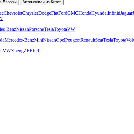
з Европы
Автомобили из Китая
ac
Chevrolet
Chrysler
Dodge
Fiat
Ford
GMC
Honda
Hyundai
Infiniti
Jaguar
W
des-Benz
Nissan
Porsche
Tesla
Toyota
VW
da
Mercedes-Benz
Mini
Nissan
Opel
Peugeot
Renault
Seat
Tesla
Toyota
Vol
ah
VW
Xpeng
ZEEKR