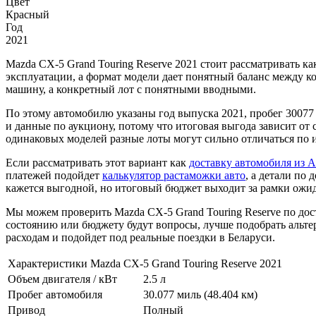
Цвет
Красный
Год
2021
Mazda CX-5 Grand Touring Reserve 2021 стоит рассматривать к
эксплуатации, а формат модели дает понятный баланс между к
машину, а конкретный лот с понятными вводными.
По этому автомобилю указаны год выпуска 2021, пробег 30077 
и данные по аукциону, потому что итоговая выгода зависит от 
одинаковых моделей разные лоты могут сильно отличаться по и
Если рассматривать этот вариант как
доставку автомобиля из 
платежей подойдет
калькулятор растаможки авто
, а детали по
кажется выгодной, но итоговый бюджет выходит за рамки ожи
Мы можем проверить Mazda CX-5 Grand Touring Reserve по дос
состоянию или бюджету будут вопросы, лучше подобрать альтерн
расходам и подойдет под реальные поездки в Беларуси.
Характеристики Mazda CX-5 Grand Touring Reserve 2021
Объем двигателя / кВт
2.5 л
Пробег автомобиля
30.077 миль (48.404 км)
Привод
Полный