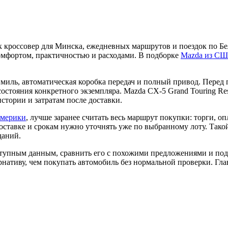
ак кроссовер для Минска, ежедневных маршрутов и поездок по Б
омфортом, практичностью и расходами. В подборке
Mazda из С
миль, автоматическая коробка передач и полный привод. Перед 
состояния конкретного экземпляра. Mazda CX-5 Grand Touring Res
стории и затратам после доставки.
Америки
, лучше заранее считать весь маршрут покупки: торги, о
 доставке и срокам нужно уточнять уже по выбранному лоту. Тако
даний.
тупным данным, сравнить его с похожими предложениями и подск
ативу, чем покупать автомобиль без нормальной проверки. Главн