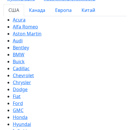
США
Канада
Европа
Китай
Acura
Alfa Romeo
Aston Martin
Audi
Bentley
BMW
Buick
Cadillac
Chevrolet
Chrysler
Dodge
Fiat
Ford
GMC
Honda
Hyundai