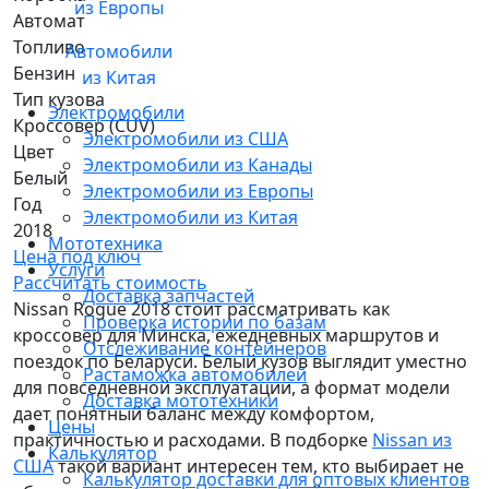
из Европы
Автомат
Топливо
Автомобили
Бензин
из Китая
Тип кузова
Электромобили
Кроссовер (CUV)
Электромобили из США
Цвет
Электромобили из Канады
Белый
Электромобили из Европы
Год
Электромобили из Китая
2018
Мототехника
Цена под ключ
Услуги
Рассчитать стоимость
Доставка запчастей
Nissan Rogue 2018 стоит рассматривать как
Проверка истории по базам
кроссовер для Минска, ежедневных маршрутов и
Отслеживание контейнеров
поездок по Беларуси. Белый кузов выглядит уместно
Растаможка автомобилей
для повседневной эксплуатации, а формат модели
Доставка мототехники
дает понятный баланс между комфортом,
Цены
практичностью и расходами. В подборке
Nissan из
Калькулятор
США
такой вариант интересен тем, кто выбирает не
Калькулятор доставки для оптовых клиентов