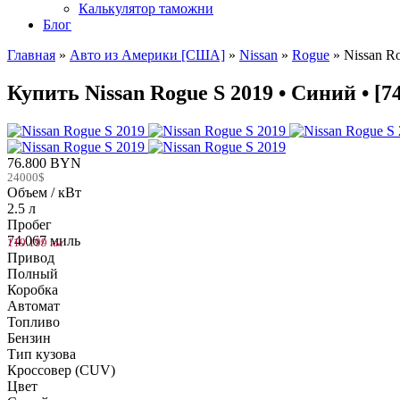
Калькулятор таможни
Блог
Главная
»
Авто из Америки [США]
»
Nissan
»
Rogue
»
Nissan R
Купить Nissan Rogue S 2019 • Синий • [
76.800 BYN
24000$
Объем / кВт
2.5 л
Пробег
74.067 миль
119.199 км
Привод
Полный
Коробка
Автомат
Топливо
Бензин
Тип кузова
Кроссовер (CUV)
Цвет