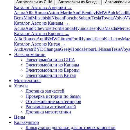
Автомобили из США
Автомобили из Канады
Автомобили и
Каталог Авто из Америки
→
Acura
Alfa Romeo
Aston Martin
Audi
Bentley
BMW
Buick
Cadill
Benz
Mini
Mitsubishi
Nissan
Porsche
Subaru
Tesla
Toyota
Volvo
V
Каталог Авто из Канады
→
Acura
Audi
Chevrolet
Ford
Honda
Hyundai
Jeep
Kia
Mazda
Merce
Каталог Авто из Европы
→
Alfa Romeo
Audi
BMW
Citroen
Ford
Hyundai
Jeep
Kia
Lexus
Maz
Каталог Авто из Китая
→
Audi
Avatr
BYD
Changan
Geely
Honda
Jetour
Li
Nissan
Tesla
Voy
Электромобили
Электромобили из США
Электромобили из Канады
Электромобили из Европы
Электромобили из Китая
Мототехника
Услуги
Доставка запчастей
Проверка истории по базам
Отслеживание контейнеров
Растаможка автомобилей
Доставка мототехники
Цены
Калькулятор
Калькулятор доставки для оптовых клиентов