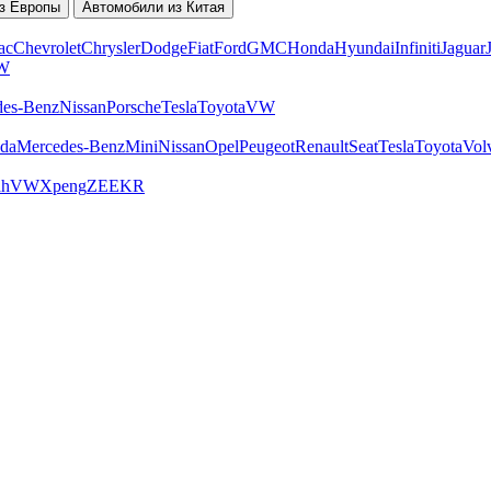
з Европы
Автомобили из Китая
ac
Chevrolet
Chrysler
Dodge
Fiat
Ford
GMC
Honda
Hyundai
Infiniti
Jaguar
W
des-Benz
Nissan
Porsche
Tesla
Toyota
VW
da
Mercedes-Benz
Mini
Nissan
Opel
Peugeot
Renault
Seat
Tesla
Toyota
Vol
ah
VW
Xpeng
ZEEKR