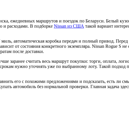
инска, ежедневных маршрутов и поездок по Беларуси. Белый куз
ю и расходами. В подборке
Nissan из США
такой вариант интере
 миль, автоматическая коробка передач и полный привод. Перед
ависит от состояния конкретного экземпляра. Nissan Rogue S не
ратам после доставки.
лучше заранее считать весь маршрут покупки: торги, оплата, ло
и срокам нужно уточнять уже по выбранному лоту. Такой подход 
внить его с похожими предложениями и подсказать, есть ли смы
упать автомобиль без нормальной проверки. Главная задача здесь