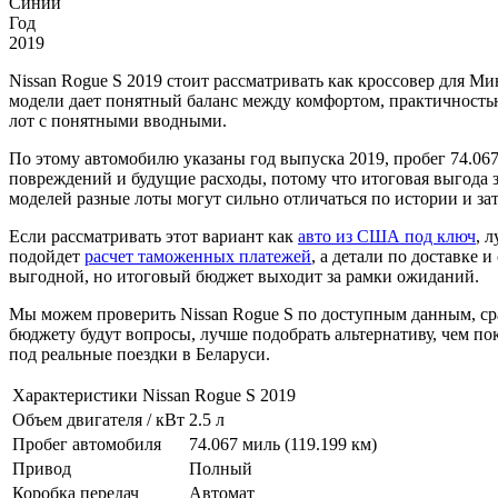
Синий
Год
2019
Nissan Rogue S 2019 стоит рассматривать как кроссовер для М
модели дает понятный баланс между комфортом, практичность
лот с понятными вводными.
По этому автомобилю указаны год выпуска 2019, пробег 74.067
повреждений и будущие расходы, потому что итоговая выгода з
моделей разные лоты могут сильно отличаться по истории и зат
Если рассматривать этот вариант как
авто из США под ключ
, 
подойдет
расчет таможенных платежей
, а детали по доставке 
выгодной, но итоговый бюджет выходит за рамки ожиданий.
Мы можем проверить Nissan Rogue S по доступным данным, сра
бюджету будут вопросы, лучше подобрать альтернативу, чем пок
под реальные поездки в Беларуси.
Характеристики Nissan Rogue S 2019
Объем двигателя / кВт
2.5 л
Пробег автомобиля
74.067 миль (119.199 км)
Привод
Полный
Коробка передач
Автомат