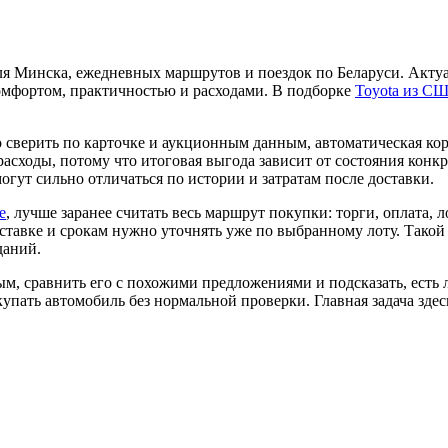
 для Минска, ежедневных маршрутов и поездок по Беларуси. Акт
омфортом, практичностью и расходами. В подборке
Toyota из С
 сверить по карточке и аукционным данным, автоматическая ко
асходы, потому что итоговая выгода зависит от состояния конкр
огут сильно отличаться по истории и затратам после доставки.
е
, лучше заранее считать весь маршрут покупки: торги, оплата,
доставке и срокам нужно уточнять уже по выбранному лоту. Такой
даний.
, сравнить его с похожими предложениями и подсказать, есть л
упать автомобиль без нормальной проверки. Главная задача здесь