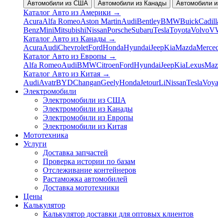
Автомобили из США
Автомобили из Канады
Автомобили и
Каталог Авто из Америки
→
Acura
Alfa Romeo
Aston Martin
Audi
Bentley
BMW
Buick
Cadill
Benz
Mini
Mitsubishi
Nissan
Porsche
Subaru
Tesla
Toyota
Volvo
V
Каталог Авто из Канады
→
Acura
Audi
Chevrolet
Ford
Honda
Hyundai
Jeep
Kia
Mazda
Merce
Каталог Авто из Европы
→
Alfa Romeo
Audi
BMW
Citroen
Ford
Hyundai
Jeep
Kia
Lexus
Maz
Каталог Авто из Китая
→
Audi
Avatr
BYD
Changan
Geely
Honda
Jetour
Li
Nissan
Tesla
Voy
Электромобили
Электромобили из США
Электромобили из Канады
Электромобили из Европы
Электромобили из Китая
Мототехника
Услуги
Доставка запчастей
Проверка истории по базам
Отслеживание контейнеров
Растаможка автомобилей
Доставка мототехники
Цены
Калькулятор
Калькулятор доставки для оптовых клиентов