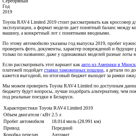
Серебряный
Год
2019
Toyota RAV4 Limited 2019 стоит рассматривать как кроссовер
эксплуатации, а формат модели дает понятный баланс между к
машину, а конкретный лот с понятными вводными.
По этому автомобилю указаны год выпуска 2019, пробег нужно
проверить фото, документы, характер повреждений и будущие р
только по названию: даже у одинаковых моделей разные лоты м
Если рассматривать этот вариант как
авто из Америки в Минск
платежей подойдет
ставки таможенных пошлин
, а детали по 
кажется выгодной, но итоговый бюджет выходит за рамки ожи
Мы можем проверить Toyota RAV4 Limited по доступным данным
бюджету будут вопросы, лучше подобрать альтернативу, чем пок
под реальные поездки в Беларуси.
Характеристики Toyota RAV4 Limited 2019
Объем двигателя / кВт
2.5 л
Пробег автомобиля
18.014 миль (28.991 км)
Привод
Передний
Коробка передач
Автомат