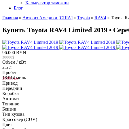
Калькулятор таможни
Блог
Главная
»
Авто из Америки [США]
»
Toyota
»
RAV4
»
Toyota R
Купить Toyota RAV4 Limited 2019 • Сере
96.000 BYN
30000$
Объем / кВт
2.5 л
Пробег
18.014 миль
28.991 км
Привод
Передний
Коробка
Автомат
Топливо
Бензин
Тип кузова
Кроссовер (CUV)
Цвет