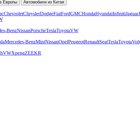
з Европы
Автомобили из Китая
ac
Chevrolet
Chrysler
Dodge
Fiat
Ford
GMC
Honda
Hyundai
Infiniti
Jaguar
W
des-Benz
Nissan
Porsche
Tesla
Toyota
VW
da
Mercedes-Benz
Mini
Nissan
Opel
Peugeot
Renault
Seat
Tesla
Toyota
Vol
ah
VW
Xpeng
ZEEKR