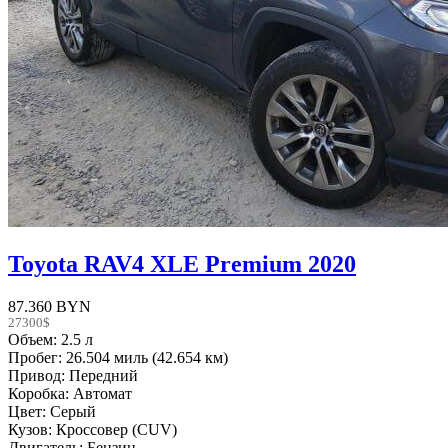
Toyota RAV4 XLE Premium 2020
87.360 BYN
27300$
Объем: 2.5 л
Пробег: 26.504 миль (42.654 км)
Привод: Передний
Коробка: Автомат
Цвет: Серый
Кузов: Кроссовер (CUV)
Двигатель: Бензин