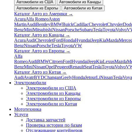
Автомобили из США
Автомобили из Канады
Автомобили из Европы
Автомобили из Китая
Каталог Авто из Америки
→
Acura
Alfa Romeo
Aston
Martin
Audi
Bentley
BMW
Buick
Cadillac
Chevrolet
Chrysler
Dod
Benz
Mini
Mitsubishi
Nissan
Porsche
Subaru
Tesla
Toyota
Volvo
V
Каталог Авто из Канады
→
Acura
Audi
Chevrolet
Ford
Honda
Hyundai
Jeep
Kia
Mazda
Merced
Benz
Nissan
Porsche
Tesla
Toyota
VW
Каталог Авто из Европы
→
Alfa
Romeo
Audi
BMW
Citroen
Ford
Hyundai
Jeep
Kia
Lexus
Mazda
Me
Benz
Mini
Nissan
Opel
Peugeot
Renault
Seat
Tesla
Toyota
Volvo
V
Каталог Авто из Китая
→
Audi
Avatr
BYD
Changan
Geely
Honda
Jetour
Li
Nissan
Tesla
Voy
Электромобили
Электромобили из США
Электромобили из Канады
Электромобили из Европы
Электромобили из Китая
Мототехника
Услуги
Доставка запчастей
Проверка истории по базам
Отслеживание контейнеров