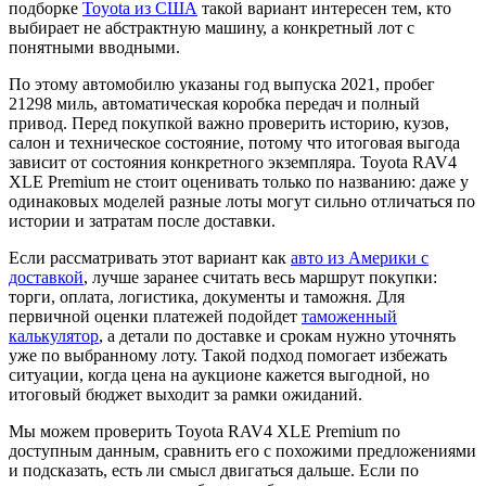
подборке
Toyota из США
такой вариант интересен тем, кто
выбирает не абстрактную машину, а конкретный лот с
понятными вводными.
По этому автомобилю указаны год выпуска 2021, пробег
21298 миль, автоматическая коробка передач и полный
привод. Перед покупкой важно проверить историю, кузов,
салон и техническое состояние, потому что итоговая выгода
зависит от состояния конкретного экземпляра. Toyota RAV4
XLE Premium не стоит оценивать только по названию: даже у
одинаковых моделей разные лоты могут сильно отличаться по
истории и затратам после доставки.
Если рассматривать этот вариант как
авто из Америки с
доставкой
, лучше заранее считать весь маршрут покупки:
торги, оплата, логистика, документы и таможня. Для
первичной оценки платежей подойдет
таможенный
калькулятор
, а детали по доставке и срокам нужно уточнять
уже по выбранному лоту. Такой подход помогает избежать
ситуации, когда цена на аукционе кажется выгодной, но
итоговый бюджет выходит за рамки ожиданий.
Мы можем проверить Toyota RAV4 XLE Premium по
доступным данным, сравнить его с похожими предложениями
и подсказать, есть ли смысл двигаться дальше. Если по