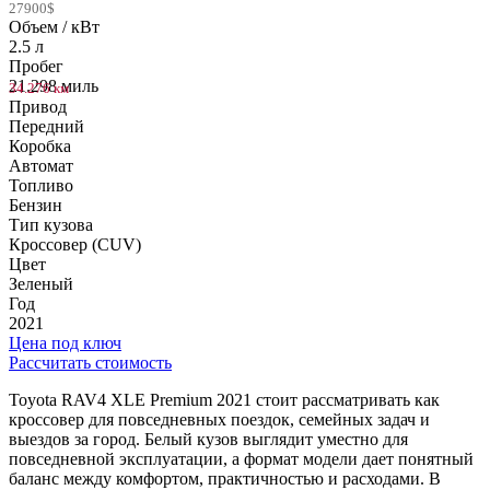
27900$
Объем / кВт
2.5 л
Пробег
21.298 миль
34.276 км
Привод
Передний
Коробка
Автомат
Топливо
Бензин
Тип кузова
Кроссовер (CUV)
Цвет
Зеленый
Год
2021
Цена под ключ
Рассчитать стоимость
Toyota RAV4 XLE Premium 2021 стоит рассматривать как
кроссовер для повседневных поездок, семейных задач и
выездов за город. Белый кузов выглядит уместно для
повседневной эксплуатации, а формат модели дает понятный
баланс между комфортом, практичностью и расходами. В