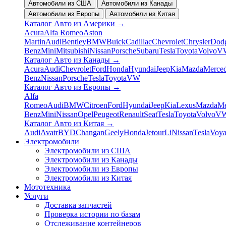
Автомобили из США
Автомобили из Канады
Автомобили из Европы
Автомобили из Китая
Каталог Авто из Америки
→
Acura
Alfa Romeo
Aston
Martin
Audi
Bentley
BMW
Buick
Cadillac
Chevrolet
Chrysler
Dod
Benz
Mini
Mitsubishi
Nissan
Porsche
Subaru
Tesla
Toyota
Volvo
V
Каталог Авто из Канады
→
Acura
Audi
Chevrolet
Ford
Honda
Hyundai
Jeep
Kia
Mazda
Merced
Benz
Nissan
Porsche
Tesla
Toyota
VW
Каталог Авто из Европы
→
Alfa
Romeo
Audi
BMW
Citroen
Ford
Hyundai
Jeep
Kia
Lexus
Mazda
Me
Benz
Mini
Nissan
Opel
Peugeot
Renault
Seat
Tesla
Toyota
Volvo
V
Каталог Авто из Китая
→
Audi
Avatr
BYD
Changan
Geely
Honda
Jetour
Li
Nissan
Tesla
Voy
Электромобили
Электромобили из США
Электромобили из Канады
Электромобили из Европы
Электромобили из Китая
Мототехника
Услуги
Доставка запчастей
Проверка истории по базам
Отслеживание контейнеров