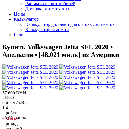
Растаможка автомобилей
Доставка мототехники
Цены
Калькулятор
Калькулятор доставки для оптовых клиентов
Калькулятор таможни
Блог
Купить Volkswagen Jetta SEL 2020 •
Апельсин • [48.021 миль] из Америки
57.600 BYN
18000$
Объем / кВт
1.4 л
Пробег
48.021 миль
77.282 км
Привод
Передний