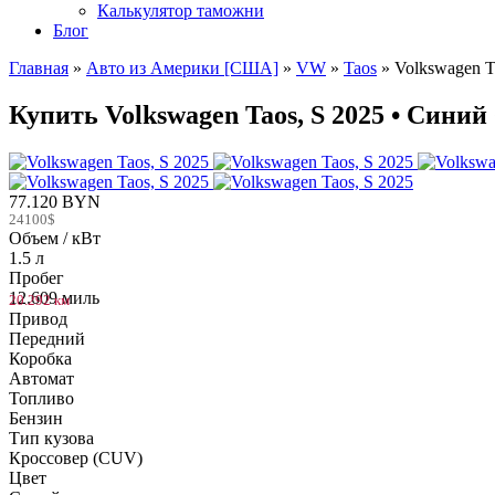
Калькулятор таможни
Блог
Главная
»
Авто из Америки [США]
»
VW
»
Taos
»
Volkswagen T
Купить Volkswagen Taos, S 2025 • Синий 
77.120 BYN
24100$
Объем / кВт
1.5 л
Пробег
12.609 миль
20.292 км
Привод
Передний
Коробка
Автомат
Топливо
Бензин
Тип кузова
Кроссовер (CUV)
Цвет