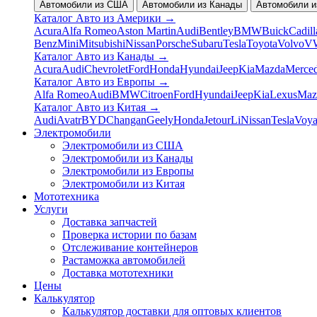
Автомобили из США
Автомобили из Канады
Автомобили и
Каталог Авто из Америки
→
Acura
Alfa Romeo
Aston Martin
Audi
Bentley
BMW
Buick
Cadill
Benz
Mini
Mitsubishi
Nissan
Porsche
Subaru
Tesla
Toyota
Volvo
V
Каталог Авто из Канады
→
Acura
Audi
Chevrolet
Ford
Honda
Hyundai
Jeep
Kia
Mazda
Merce
Каталог Авто из Европы
→
Alfa Romeo
Audi
BMW
Citroen
Ford
Hyundai
Jeep
Kia
Lexus
Maz
Каталог Авто из Китая
→
Audi
Avatr
BYD
Changan
Geely
Honda
Jetour
Li
Nissan
Tesla
Voy
Электромобили
Электромобили из США
Электромобили из Канады
Электромобили из Европы
Электромобили из Китая
Мототехника
Услуги
Доставка запчастей
Проверка истории по базам
Отслеживание контейнеров
Растаможка автомобилей
Доставка мототехники
Цены
Калькулятор
Калькулятор доставки для оптовых клиентов