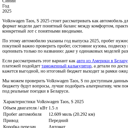
Синий
Год
2025
Volkswagen Taos, S 2025 стоит рассматривать как автомобиль д
формат модели дает понятный баланс между комфортом, практ
конкретный лот с понятными вводными.
По этому автомобилю указаны год выпуска 2025, пробег нужно
покупкой важно проверить пробег, состояние кузова, подвеску 
оценивать только по названию: даже у одинаковых моделей раз
Если рассматривать этот вариант как
авто из Америки в Белару
платежей подойдет
таможенный калькулятор
, а детали по дос
кажется выгодной, но итоговый бюджет выходит за рамки ожи
Мы можем проверить Volkswagen Taos, S по доступным данным,
бюджету будут вопросы, лучше подобрать альтернативу, чем пок
под реальные поездки в Беларуси.
Характеристики Volkswagen Taos, S 2025
Объем двигателя / кВт
1.5 л
Пробег автомобиля
12.609 миль (20.292 км)
Привод
Передний
Коробка передач
Автомат