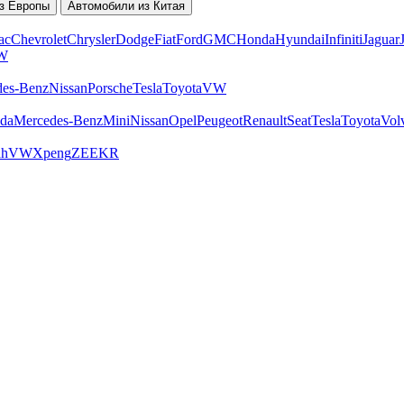
з Европы
Автомобили из Китая
ac
Chevrolet
Chrysler
Dodge
Fiat
Ford
GMC
Honda
Hyundai
Infiniti
Jaguar
W
des-Benz
Nissan
Porsche
Tesla
Toyota
VW
da
Mercedes-Benz
Mini
Nissan
Opel
Peugeot
Renault
Seat
Tesla
Toyota
Vol
ah
VW
Xpeng
ZEEKR