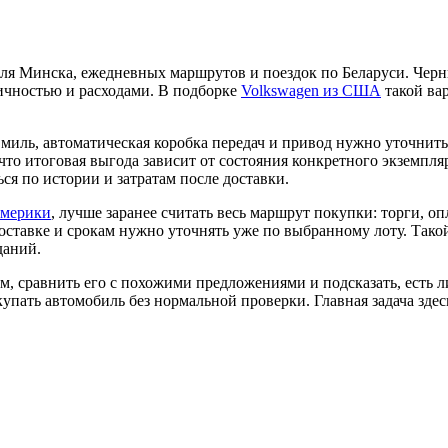
 для Минска, ежедневных маршрутов и поездок по Беларуси. Чер
ичностью и расходами. В подборке
Volkswagen из США
такой вар
миль, автоматическая коробка передач и привод нужно уточнить
о итоговая выгода зависит от состояния конкретного экземпляра
ся по истории и затратам после доставки.
Америки
, лучше заранее считать весь маршрут покупки: торги, о
 доставке и срокам нужно уточнять уже по выбранному лоту. Тако
даний.
, сравнить его с похожими предложениями и подсказать, есть л
упать автомобиль без нормальной проверки. Главная задача здесь