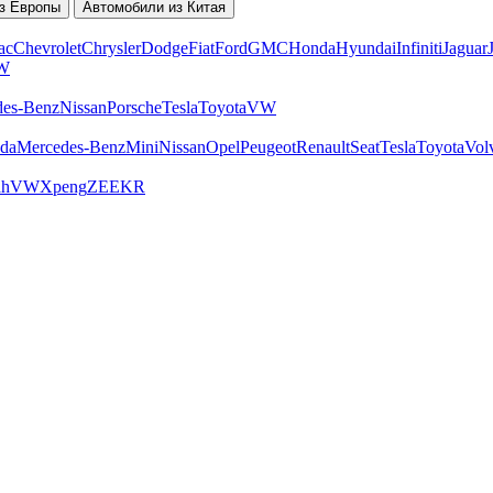
з Европы
Автомобили из Китая
ac
Chevrolet
Chrysler
Dodge
Fiat
Ford
GMC
Honda
Hyundai
Infiniti
Jaguar
W
des-Benz
Nissan
Porsche
Tesla
Toyota
VW
da
Mercedes-Benz
Mini
Nissan
Opel
Peugeot
Renault
Seat
Tesla
Toyota
Vol
ah
VW
Xpeng
ZEEKR