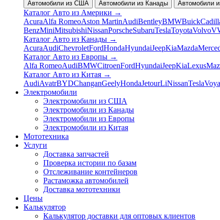
Автомобили из США
Автомобили из Канады
Автомобили и
Каталог Авто из Америки
→
Acura
Alfa Romeo
Aston Martin
Audi
Bentley
BMW
Buick
Cadill
Benz
Mini
Mitsubishi
Nissan
Porsche
Subaru
Tesla
Toyota
Volvo
V
Каталог Авто из Канады
→
Acura
Audi
Chevrolet
Ford
Honda
Hyundai
Jeep
Kia
Mazda
Merce
Каталог Авто из Европы
→
Alfa Romeo
Audi
BMW
Citroen
Ford
Hyundai
Jeep
Kia
Lexus
Maz
Каталог Авто из Китая
→
Audi
Avatr
BYD
Changan
Geely
Honda
Jetour
Li
Nissan
Tesla
Voy
Электромобили
Электромобили из США
Электромобили из Канады
Электромобили из Европы
Электромобили из Китая
Мототехника
Услуги
Доставка запчастей
Проверка истории по базам
Отслеживание контейнеров
Растаможка автомобилей
Доставка мототехники
Цены
Калькулятор
Калькулятор доставки для оптовых клиентов