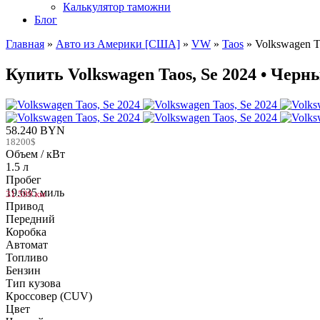
Калькулятор таможни
Блог
Главная
»
Авто из Америки [США]
»
VW
»
Taos
»
Volkswagen T
Купить Volkswagen Taos, Se 2024 • Черн
58.240 BYN
18200$
Объем / кВт
1.5 л
Пробег
19.635 миль
31.599 км
Привод
Передний
Коробка
Автомат
Топливо
Бензин
Тип кузова
Кроссовер (CUV)
Цвет